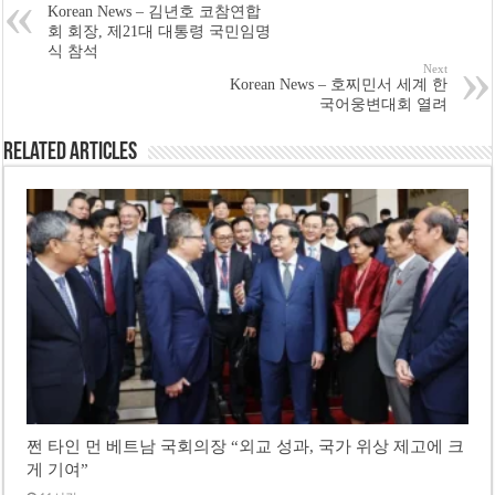
Korean News – 김년호 코참연합
회 회장, 제21대 대통령 국민임명
식 참석
Next
Korean News – 호찌민서 세계 한
국어웅변대회 열려
Related Articles
쩐 타인 먼 베트남 국회의장 “외교 성과, 국가 위상 제고에 크
게 기여”