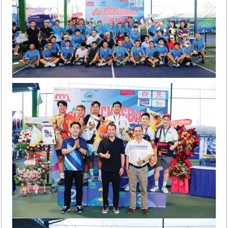
‘1,000억 달러 남북고속철 투자’ 호언장담 메콜로르 회장 체포
베트남 세무당국, 납세자 정보 공개 기준·절차 명확화