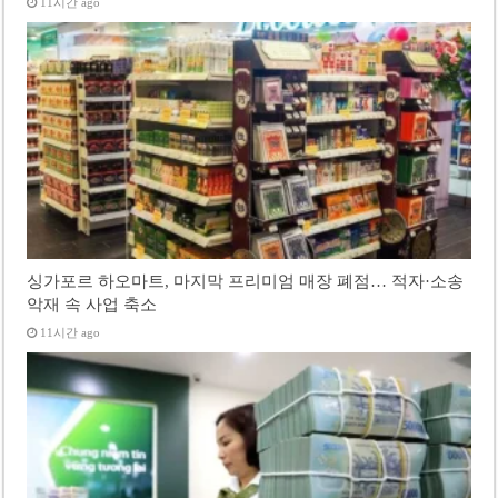
11시간 ago
싱가포르 하오마트, 마지막 프리미엄 매장 폐점… 적자·소송
악재 속 사업 축소
11시간 ago