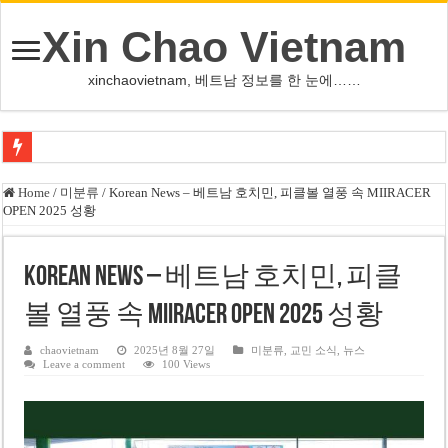
Xin Chao Vietnam
xinchaovietnam, 베트남 정보를 한 눈에……
쩐 타인 먼 베트남 국회의장 “외교 성과, 국가 위상 제고에 크게 기여”
Home
/
미분류
/
Korean News – 베트남 호치민, 피클볼 열풍 속 MIIRACER
OPEN 2025 성황
싱가포르 하오마트, 마지막 프리미엄 매장 폐점… 적자·소송 악재 속 사업 축
베트남 은행 분기 순이익 1조 동 시대…비엣콤뱅크 등 5곳 돌파
Korean News – 베트남 호치민, 피클
PNJ, 다이아몬드 밀수 여파에 2분기 적자… 10월 임시 주총 개최
볼 열풍 속 MIIRACER OPEN 2025 성황
팜 녓 브엉 빈그룹 회장 딸, 그룹 계열사 경영에 첫 등장
케펠, 투티엠 엠파이어시티 지분 전량 2억7000만 달러에 매각
chaovietnam
2025년 8월 27일
미분류
,
교민 소식
,
뉴스
Leave a comment
100 Views
베트남 MB은행, 2026년 수익 목표 자신…부동산 대출 비율 13% 고수
베트남주식 HAT, 15년 연속 현금 배당…주당 3,000동 지급