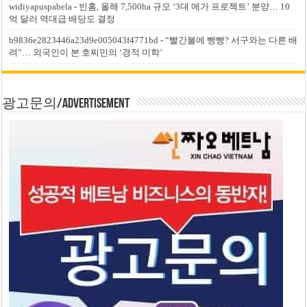
widiyapuspabela
-
빈홈, 올해 7,500ha 규모 ‘3대 메가 프로젝트’ 분양… 10
억 달러 역대급 배당도 결정
b9836e2823446a23d9e005043f4771bd
-
“빨간불에 빵빵? 서구와는 다른 배
려”… 외국인이 본 호찌민의 ‘경적 미학’
광고문의/Advertisement