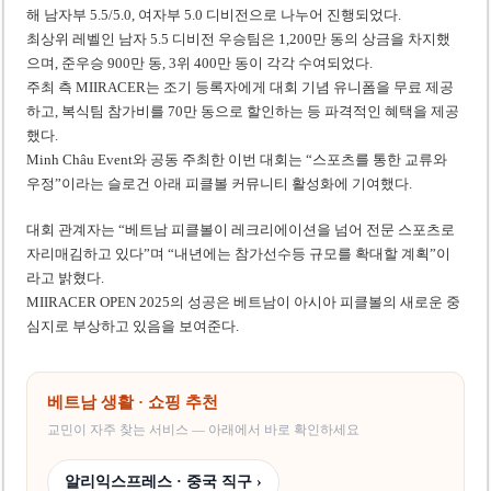
해 남자부 5.5/5.0, 여자부 5.0 디비전으로 나누어 진행되었다.
최상위 레벨인 남자 5.5 디비전 우승팀은 1,200만 동의 상금을 차지했
으며, 준우승 900만 동, 3위 400만 동이 각각 수여되었다.
주최 측 MIIRACER는 조기 등록자에게 대회 기념 유니폼을 무료 제공
하고, 복식팀 참가비를 70만 동으로 할인하는 등 파격적인 혜택을 제공
했다.
Minh Châu Event와 공동 주최한 이번 대회는 “스포츠를 통한 교류와
우정”이라는 슬로건 아래 피클볼 커뮤니티 활성화에 기여했다.
대회 관계자는 “베트남 피클볼이 레크리에이션을 넘어 전문 스포츠로
자리매김하고 있다”며 “내년에는 참가선수등 규모를 확대할 계획”이
라고 밝혔다.
MIIRACER OPEN 2025의 성공은 베트남이 아시아 피클볼의 새로운 중
심지로 부상하고 있음을 보여준다.
베트남 생활 · 쇼핑 추천
교민이 자주 찾는 서비스 — 아래에서 바로 확인하세요
알리익스프레스 · 중국 직구 ›