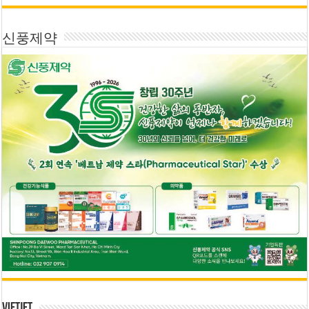
신풍제약
Vietjet