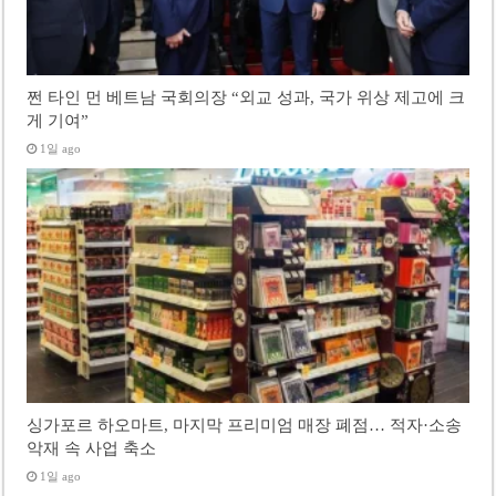
쩐 타인 먼 베트남 국회의장 “외교 성과, 국가 위상 제고에 크
게 기여”
1일 ago
싱가포르 하오마트, 마지막 프리미엄 매장 폐점… 적자·소송
악재 속 사업 축소
1일 ago