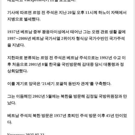
‘1,000억 달러 남북고속철 투자’ 호언장담 메콜로르 회장 체포
베트남 세무당국, 납세자 정보 공개 기준·절차 명확화
기사에 따르면 르엉 전 주석은 지난 20일 오후 11시께 하노이 자택에서
지병으로 별세했다.
1937년 베트남 중부 꽝응아이성에서 태어난 그는 오랜 관료 생활 끝에
1997∼2006년 베트남 국가서열 2위이자 형식상 국가수반인 국가주석
을 지냈다.
지한파로 분류되는 르엉 전 주석은 베트남 주석으로는 1992년 수교 이
후 처음으로 2001년 8월 한국을 국빈방문해 김대중 당시 대통령과 정
상회담했다.
이를 계기로 양국은 ’21세기 포괄적 동반자 관계’를 구축했다.
그는 이듬해인 2002년 5월에는 북한을 방문해 김정일 국방위원장과 만
났다.
베트남 주석의 북한 방문은 1957년 호찌민 주석 방문 이후 45년 만이었
다.
Vnexpress 2025.05.22