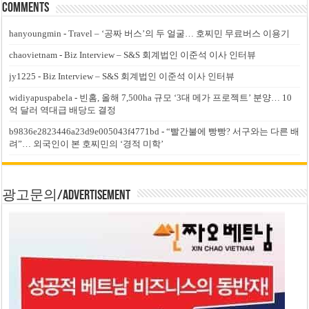
Comments
hanyoungmin
-
Travel – ‘공짜 버스’의 두 얼굴… 호찌민 무료버스 이용기
chaovietnam
-
Biz Interview – S&S 회계법인 이준석 이사 인터뷰
jy1225
-
Biz Interview – S&S 회계법인 이준석 이사 인터뷰
widiyapuspabela
-
빈홈, 올해 7,500ha 규모 ‘3대 메가 프로젝트’ 분양… 10
억 달러 역대급 배당도 결정
b9836e2823446a23d9e005043f4771bd
-
“빨간불에 빵빵? 서구와는 다른 배
려”… 외국인이 본 호찌민의 ‘경적 미학’
광고문의/Advertisement