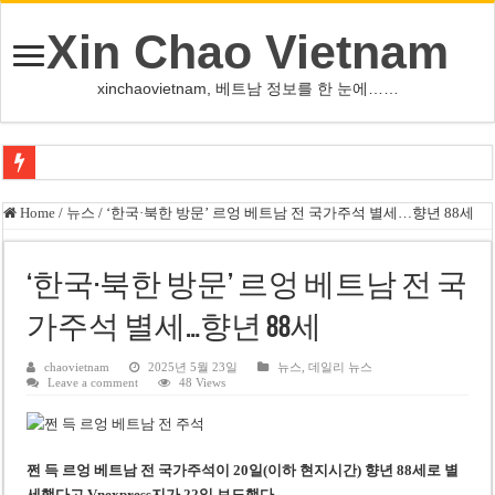
Xin Chao Vietnam
xinchaovietnam, 베트남 정보를 한 눈에……
쩐 타인 먼 베트남 국회의장 “외교 성과, 국가 위상 제고에 크게 기여”
Home
/
뉴스
/
‘한국·북한 방문’ 르엉 베트남 전 국가주석 별세…향년 88세
싱가포르 하오마트, 마지막 프리미엄 매장 폐점… 적자·소송 악재 속 사업 축
베트남 은행 분기 순이익 1조 동 시대…비엣콤뱅크 등 5곳 돌파
‘한국·북한 방문’ 르엉 베트남 전 국
PNJ, 다이아몬드 밀수 여파에 2분기 적자… 10월 임시 주총 개최
가주석 별세…향년 88세
팜 녓 브엉 빈그룹 회장 딸, 그룹 계열사 경영에 첫 등장
chaovietnam
2025년 5월 23일
뉴스
,
데일리 뉴스
Leave a comment
48 Views
케펠, 투티엠 엠파이어시티 지분 전량 2억7000만 달러에 매각
베트남 MB은행, 2026년 수익 목표 자신…부동산 대출 비율 13% 고수
베트남주식 HAT, 15년 연속 현금 배당…주당 3,000동 지급
쩐 득 르엉 베트남 전 국가주석이 20일(이하 현지시간) 향년 88세로 별
세했다고 Vnexpress지가 22일 보도했다.