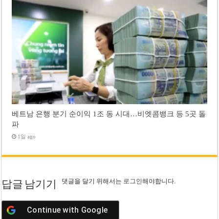
베트남 은행 분기 순이익 1조 동 시대…비엣콤뱅크 등 5곳 돌
파
1일 ago
댓글을 달기 위해서는
로그인
해야합니다.
답글 남기기
Continue with
Google