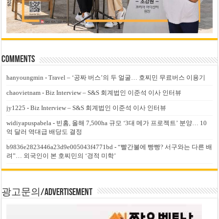
Comments
hanyoungmin
-
Travel – ‘공짜 버스’의 두 얼굴… 호찌민 무료버스 이용기
chaovietnam
-
Biz Interview – S&S 회계법인 이준석 이사 인터뷰
jy1225
-
Biz Interview – S&S 회계법인 이준석 이사 인터뷰
widiyapuspabela
-
빈홈, 올해 7,500ha 규모 ‘3대 메가 프로젝트’ 분양… 10
억 달러 역대급 배당도 결정
b9836e2823446a23d9e005043f4771bd
-
“빨간불에 빵빵? 서구와는 다른 배
려”… 외국인이 본 호찌민의 ‘경적 미학’
광고문의/Advertisement