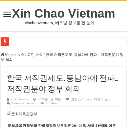
Xin Chao Vietnam
xinchaovietnam, 베트남 정보를 한 눈에……
쩐 타인 먼 베트남 국회의장 “외교 성과, 국가 위상 제고에 크게 기여”
Home
/
뉴스
/
교민 소식
/
한국 저작권제도, 동남아에 전파…저작권분야 정
부 회의
싱가포르 하오마트, 마지막 프리미엄 매장 폐점… 적자·소송 악재 속 사업 축
베트남 은행 분기 순이익 1조 동 시대…비엣콤뱅크 등 5곳 돌파
한국 저작권제도, 동남아에 전파…
PNJ, 다이아몬드 밀수 여파에 2분기 적자… 10월 임시 주총 개최
저작권분야 정부 회의
팜 녓 브엉 빈그룹 회장 딸, 그룹 계열사 경영에 첫 등장
케펠, 투티엠 엠파이어시티 지분 전량 2억7000만 달러에 매각
chaovietnam
2025년 5월 20일
교민 소식
,
뉴스
,
데일리 뉴스
Leave a comment
65 Views
베트남 MB은행, 2026년 수익 목표 자신…부동산 대출 비율 13% 고수
베트남주식 HAT, 15년 연속 현금 배당…주당 3,000동 지급
문화체육관광부와 한국저작권보호원은 20∼21일 서울 JW메리어트