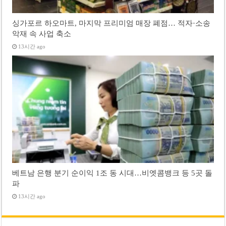
싱가포르 하오마트, 마지막 프리미엄 매장 폐점… 적자·소송
악재 속 사업 축소
13시간 ago
베트남 은행 분기 순이익 1조 동 시대…비엣콤뱅크 등 5곳 돌
파
13시간 ago