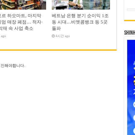
르 하오마트, 마지막
베트남 은행 분기 순이익 1조
엄 매장 폐점… 적자·
동 시대…비엣콤뱅크 등 5곳
악재 속 사업 축소
돌파
SHIN
ago
4시간 ago
그인
해야합니다.