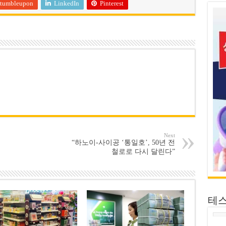
tumbleupon
LinkedIn
Pinterest
Next
“하노이-사이공 ‘통일호’, 50년 전
철로로 다시 달린다”
테