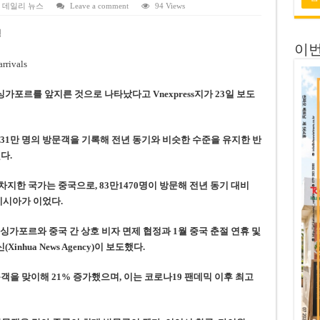
 전량 2억7000만 달러에 매각
,
데일리 뉴스
Leave a comment
94 Views
 목표 자신…부동산 대출 비율 13% 고수
명
이번
금 배당…주당 3,000동 지급
자’ 호언장담 메콜로르 회장 체포
가포르를 앞지른 것으로 나타났다고 Vnexpress지가 23일 보도
공개 기준·절차 명확화
431만 명의 방문객을 기록해 전년 동기와 비슷한 수준을 유지한 반
다.
차지한 국가는 중국으로, 83만1470명이 방문해 전년 동기 대비
이시아가 이었다.
싱가포르와 중국 간 상호 비자 면제 협정과 1월 중국 춘절 연휴 및
hua News Agency)이 보도했다.
문객을 맞이해 21% 증가했으며, 이는 코로나19 팬데믹 이후 최고