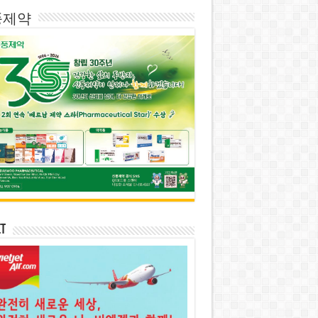
풍제약
et