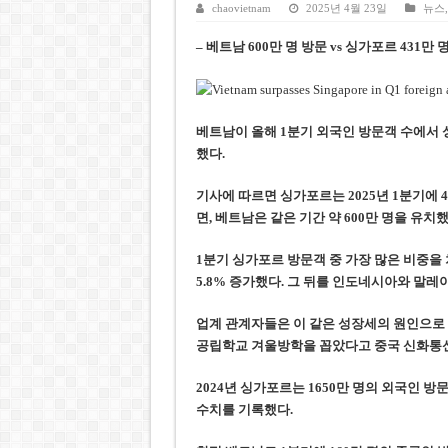
케펠, 투티엠 엠파이어시티 지분
chaovietnam
2025년 4월 23일
뉴스
베트남 MB은행, 2026년 수익
– 베트남 600만 명 방문 vs 싱가포르 431만 
베트남주식 HAT, 15년 연속 현
‘1,000억 달러 남북고속철 투
베트남이 올해 1분기 외국인 방문객 수에서 싱
베트남 세무당국, 납세자 정보 
했다.
기사에 따르면 싱가포르는 2025년 1분기에 
면, 베트남은 같은 기간 약 600만 명을 유치했
1분기 싱가포르 방문객 중 가장 많은 비중을 
5.8% 증가했다. 그 뒤를 인도네시아와 말레
업계 관계자들은 이 같은 성장세의 원인으로 
공립학교 겨울방학을 꼽았다고 중국 신화통신(Xin
2024년 싱가포르는 1650만 명의 외국인 방
수치를 기록했다.