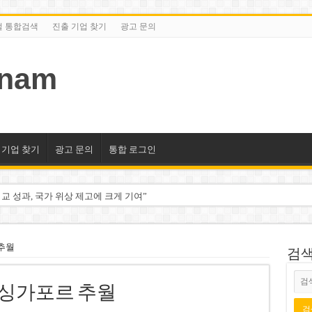
털 통합검색
진출 기업 찾기
광고 문의
tnam
 기업 찾기
광고 문의
통합 로그인
교 성과, 국가 위상 제고에 크게 기여”
미엄 매장 폐점… 적자·소송 악재 속 사업 축소
동 시대…비엣콤뱅크 등 5곳 돌파
추월
검색/
2분기 적자… 10월 임시 주총 개최
 싱가포르 추월
룹 계열사 경영에 첫 등장