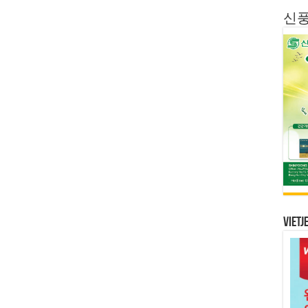
신
Vietj