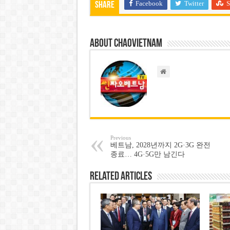
Facebook
Twitter
S
Share
About chaovietnam
Previous
베트남, 2028년까지 2G·3G 완전
종료… 4G·5G만 남긴다
Related Articles