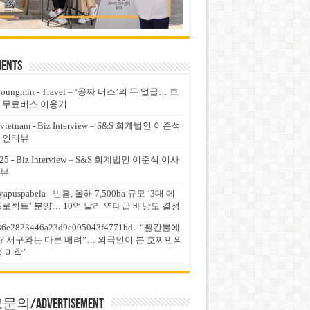
ents
youngmin
-
Travel – ‘공짜 버스’의 두 얼굴… 호
 무료버스 이용기
vietnam
-
Biz Interview – S&S 회계법인 이준석
 인터뷰
25
-
Biz Interview – S&S 회계법인 이준석 이사
뷰
yapuspabela
-
빈홈, 올해 7,500ha 규모 ‘3대 메
프로젝트’ 분양… 10억 달러 역대급 배당도 결정
36e2823446a23d9e005043f4771bd
-
“빨간불에
? 서구와는 다른 배려”… 외국인이 본 호찌민의
적 미학’
의/Advertisement