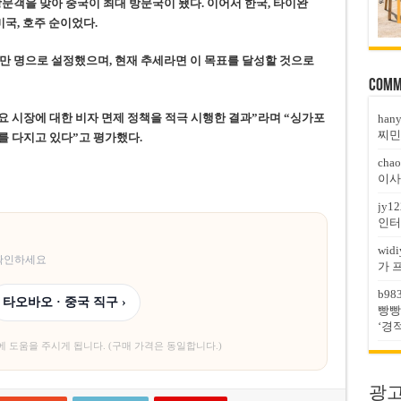
방문객을 맞아 중국이 최대 방문국이 됐다. 이어서 한국, 타이완
, 미국, 호주 순이었다.
0만 명으로 설정했으며, 현재 추세라면 이 목표를 달성할 것으로
Comm
요 시장에 대한 비자 면제 정책을 적극 시행한 결과”라며 “싱가포
han
찌민
를 다지고 있다”고 평가했다.
chao
이사
jy12
인터
widi
 확인하세요
가 
b98
타오바오 · 중국 직구 ›
빵빵
‘경
에 도움을 주시게 됩니다. (구매 가격은 동일합니다.)
광고문