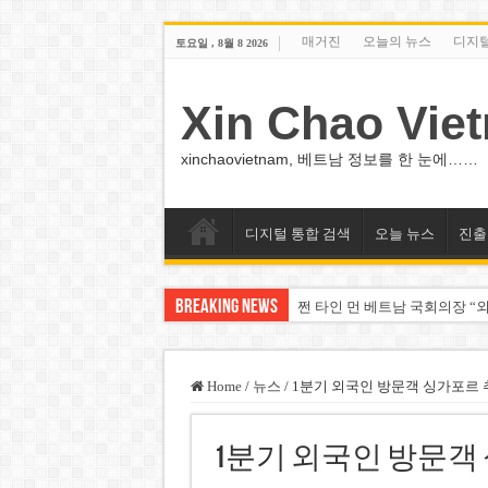
매거진
오늘의 뉴스
디지
토요일 , 8월 8 2026
Xin Chao Vie
xinchaovietnam, 베트남 정보를 한 눈에……
디지털 통합 검색
오늘 뉴스
진출
Breaking News
쩐 타인 먼 베트남 국회의장 “외
싱가포르 하오마트, 마지막 프리
베트남 은행 분기 순이익 1조 
Home
/
뉴스
/
1분기 외국인 방문객 싱가포르 
PNJ, 다이아몬드 밀수 여파에 
1분기 외국인 방문객
팜 녓 브엉 빈그룹 회장 딸, 그