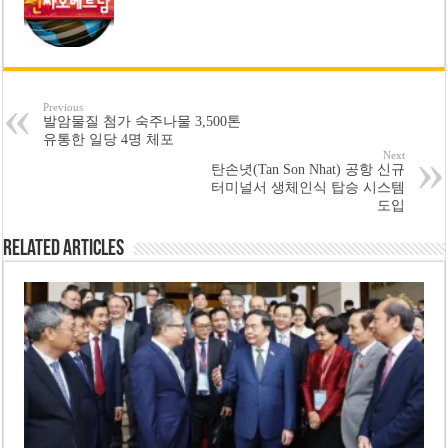
Previous
발암물질 첨가 숙주나물 3,500톤
유통한 일당 4명 체포
Next
탄손녓(Tan Son Nhat) 공항 신규
터미널서 생체인식 탑승 시스템
도입
Related Articles