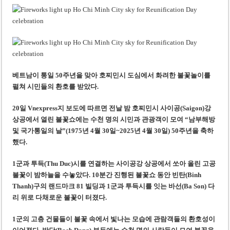
‘1,000억 달러 남북고속철 투자’ 호언장담 메콜로르 회장 체포
베트남 세무당국, 납세자 정보 공개 기준·절차 명확화
베트남이 통일 50주년을 맞아 호찌민시 도심에서 화려한 불꽃놀이를
펼쳐 시민들의 환호를 받았다.
20일 Vnexpress지 보도에 따르면 전날 밤 호찌민시 사이공(Saigon)강
상공에서 열린 불꽃쇼에는 수천 명의 시민과 관광객이 모여 “남부해방
및 국가통일의 날”(1975년 4월 30일~2025년 4월 30일) 50주년을 축하
했다.
1군과 투득(Thu Duc)시를 연결하는 사이공강 상공에서 쏘아 올린 고공
불꽃이 밤하늘을 수놓았다. 10분간 진행된 불꽃쇼 동안 빈탄(Binh
Thanh)구의 랜드마크 81 빌딩과 1군과 투득시를 잇는 바선(Ba Son) 다
리 위로 다채로운 불꽃이 터졌다.
1군의 고층 건물들이 불꽃 속에서 빛나는 모습에 관람객들의 환호성이