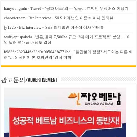
hanyoungmin
-
Travel – ‘공짜 버스’의 두 얼굴… 호찌민 무료버스 이용기
chaovietnam
-
Biz Interview – S&S 회계법인 이준석 이사 인터뷰
jy1225
-
Biz Interview – S&S 회계법인 이준석 이사 인터뷰
widiyapuspabela
-
빈홈, 올해 7,500ha 규모 ‘3대 메가 프로젝트’ 분양… 10
억 달러 역대급 배당도 결정
b9836e2823446a23d9e005043f4771bd
-
“빨간불에 빵빵? 서구와는 다른 배
려”… 외국인이 본 호찌민의 ‘경적 미학’
광고문의/Advertisement