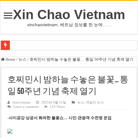
Xin Chao Vietnam
xinchaovietnam, 베트남 정보를 한 눈에……
쩐 타인 먼 베트남 국회의장 “외교 성과, 국가 위상 제고에 크게 기여”
Home
/
뉴스
/
호찌민시 밤하늘 수놓은 불꽃… 통일 50주년 기념 축제 열기
싱가포르 하오마트, 마지막 프리미엄 매장 폐점… 적자·소송 악재 속 사업 축
베트남 은행 분기 순이익 1조 동 시대…비엣콤뱅크 등 5곳 돌파
호찌민시 밤하늘 수놓은 불꽃… 통
PNJ, 다이아몬드 밀수 여파에 2분기 적자… 10월 임시 주총 개최
일 50주년 기념 축제 열기
팜 녓 브엉 빈그룹 회장 딸, 그룹 계열사 경영에 첫 등장
chaovietnam
2025년 4월 21일
뉴스
,
데일리 뉴스
Leave a comment
123 Views
케펠, 투티엠 엠파이어시티 지분 전량 2억7000만 달러에 매각
-사이공강 상공서 화려한 불꽃쇼… 시민·관광객 수천명 운집
베트남 MB은행, 2026년 수익 목표 자신…부동산 대출 비율 13% 고수
베트남주식 HAT, 15년 연속 현금 배당…주당 3,000동 지급