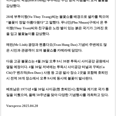
이어졌다. 박당(Bach Dang) 부두에는 수천 명의 사람들이 모여 불꽃을
감상했다.
28세 부투이짱(Vu Thuy Trang)씨는 불꽃쇼를 배경으로 셀카를 찍으며
“불꽃이 정말 아름다웠다”고 말했다. 푸냐인(Phu Nhuan)구에서 온 투
이짱(Thuy Tran)씨와 친구들은 노란 별이 있는 붉은 국기가 그려진 옷
을 입고 불꽃놀이를 감상했다.
메린(Me Linh) 광장과 쩐흥다오(Tran Hung Dao) 기념비 주변에도 많
은 시민과 관광객이 모여 불꽃쇼를 카메라에 담았다.
다음 고공 불꽃쇼는 4월 26일 오후 9시 30분 투득시 사이공강 공원에서
열릴 예정이다. 4월 30일 저녁에는 투득시 사이공강 터널과 꾸찌(Cu
Chi)구 벤즈억(Ben Duoc) 사원 등 고공 발사 장소 2곳을 포함해 호찌민
시 전역 30개 장소에서 오후 9시에 동시에 불꽃이 발사된다.
베트남은 1975년 4월 30일 사이공(현 호찌민시) 함락을 계기로 국가 통
일을 이뤘으며, 올해 50주년을 맞아 다양한 기념행사를 개최하고 있다.
Vnexpress 2025.04.20