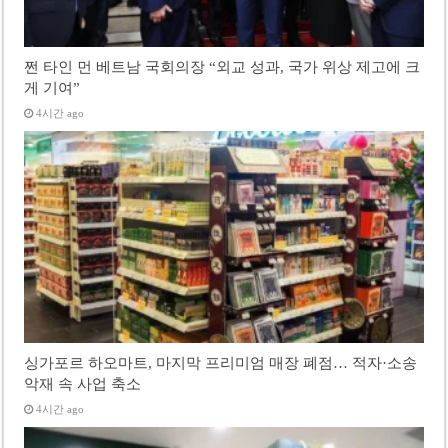
쩐 타인 먼 베트남 국회의장 “외교 성과, 국가 위상 제고에 크
게 기여”
4시간 ago
싱가포르 하오마트, 마지막 프리미엄 매장 폐점… 적자·소송
악재 속 사업 축소
4시간 ago