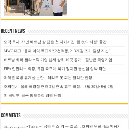
Recent News
오덕 목사, 32년 베트남 삶 담은 첫 디카시집 ‘한 컷의 서정’ 출간
MWG 대표 “올해 이익 목표 9조2천억동, 2~3개월 조기 달성 자신”
베트남 화학·플라스틱 기업 납세 상위 10곳 공개…절반은 국영기업
FIFA 인판티노 회장, 유럽 축구계·북미 정치권 불신임 압박 직면
미화원 쪽방 휴게실 논란…허리도 못 펴는 열악한 환경
호찌민시, 올해 국경절 연휴 5일 연속 휴무 확정… 8월 29일~9월 2일
미 국방부, 육군 참모총장 임명 난항
Comments
hanyoungmin
-
Travel – ‘공짜 버스’의 두 얼굴… 호찌민 무료버스 이용기