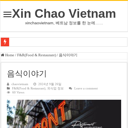
Xin Chao Vietnam
xinchaovietnam, 베트남 정보를 한 눈에……
오덕 목사, 32년 베트남 삶 담은 첫 디카시집 ‘한 컷의 서정’ 출간
Home
/
F&R(Food & Restaurant)
/
음식이야기
베트남 화학·플라스틱 기업 납세 상위 10곳 공개…절반은 국영기업
MWG 대표 “올해 이익 목표 9조2천억동, 2~3개월 조기 달성 자신”
음식이야기
FIFA 인판티노 회장, 유럽 축구계·북미 정치권 불신임 압박 직면
chaovietnam
2024년 9월 26일
F&R(Food & Restaurant)
,
외식업 정보
Leave a comment
미화원 쪽방 휴게실 논란…허리도 못 펴는 열악한 환경
60 Views
호찌민시, 올해 국경절 연휴 5일 연속 휴무 확정… 8월 29일~9월 2일
우크라이나 전황 1,623일: 키이우, 탄도미사일 요격 실패…드론, 모스크바 집
호찌민 Đá Đỏ 수로 정비 사업, 2026년 말 완공 목표