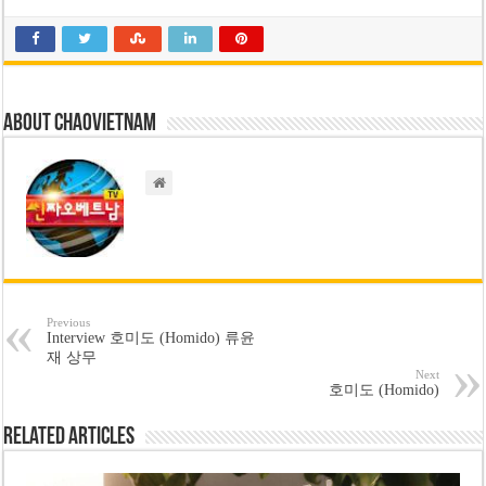
About chaovietnam
Previous
Interview 호미도 (Homido) 류윤
재 상무
Next
호미도 (Homido)
Related Articles