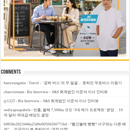
Comments
hanyoungmin
-
Travel – ‘공짜 버스’의 두 얼굴… 호찌민 무료버스 이용기
chaovietnam
-
Biz Interview – S&S 회계법인 이준석 이사 인터뷰
jy1225
-
Biz Interview – S&S 회계법인 이준석 이사 인터뷰
widiyapuspabela
-
빈홈, 올해 7,500ha 규모 ‘3대 메가 프로젝트’ 분양… 10
억 달러 역대급 배당도 결정
b9836e2823446a23d9e005043f4771bd
-
“빨간불에 빵빵? 서구와는 다른 배
려”… 외국인이 본 호찌민의 ‘경적 미학’