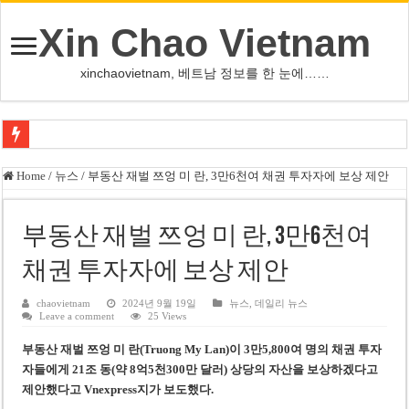
Xin Chao Vietnam
xinchaovietnam, 베트남 정보를 한 눈에……
쩐 타인 먼 베트남 국회의장 “외교 성과, 국가 위상 제고에 크게 기여”
Home
/
뉴스
/
부동산 재벌 쯔엉 미 란, 3만6천여 채권 투자자에 보상 제안
싱가포르 하오마트, 마지막 프리미엄 매장 폐점… 적자·소송 악재 속 사업 축
베트남 은행 분기 순이익 1조 동 시대…비엣콤뱅크 등 5곳 돌파
부동산 재벌 쯔엉 미 란, 3만6천여
PNJ, 다이아몬드 밀수 여파에 2분기 적자… 10월 임시 주총 개최
채권 투자자에 보상 제안
팜 녓 브엉 빈그룹 회장 딸, 그룹 계열사 경영에 첫 등장
chaovietnam
2024년 9월 19일
뉴스
,
데일리 뉴스
Leave a comment
25 Views
케펠, 투티엠 엠파이어시티 지분 전량 2억7000만 달러에 매각
부동산 재벌 쯔엉 미 란(Truong My Lan)이 3만5,800여 명의 채권 투자
베트남 MB은행, 2026년 수익 목표 자신…부동산 대출 비율 13% 고수
자들에게 21조 동(약 8억5천300만 달러) 상당의 자산을 보상하겠다고
베트남주식 HAT, 15년 연속 현금 배당…주당 3,000동 지급
제안했다고 Vnexpress지가 보도했다.