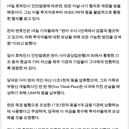
‘1,000억 달러 남북고속철 투자’ 호언장담 메콜로르 회장 체포
19일 호찌민시 인민법원에 따르면, 란은 이날 사기 혐의로 재판을 받을
베트남 세무당국, 납세자 정보 공개 기준·절차 명확화
예정이다. 그는 이들 투자자로부터 30조8,700억 동을 불법적으로 횡령
한 혐의를 받고 있다.
란의 변호인은 18일 기자들에게 “란이 수사 2단계에서 검찰과 협조하
고 있으며, 피해 투자자들에 대한 보상을 위해 모든 가능한 방안을 모색
중”이라고 밝혔다.
앞서 호찌민시 인민법원은 란이 사이공상업은행(SCB)에서 횡령한 21
조 동의 현금과 기타 자산을 채무 기관과 기업들이 그녀에게 반환하도
록 명령한 바 있다.
당국은 이미 란의 개인 자산 12조3천억 동을 압류했으며, 그의 가족과
부동산 개발회사인 반 틴 팟(Van Thinh Phat)은 SCB에 끼친 손실을 배
상하기 위해 3,860억 동을 납부했다.
란은 채권 발행으로 조성한 17조3천억 동을 9개 금융기관에 상환하는
데 사용했다고 주장하며, 당국에 이 자금을 회수해 투자자들에게 보상
해줄 것을 요청했다.