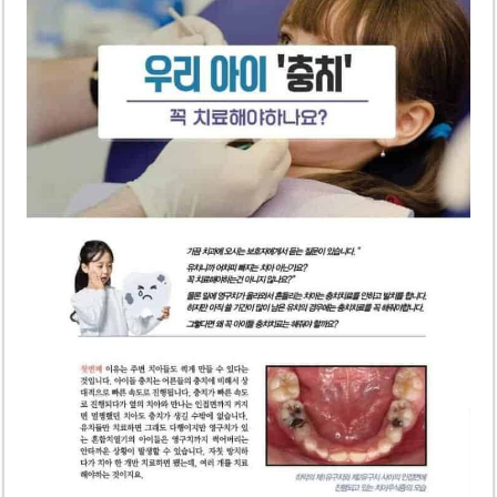
미 국방부, 육군 참모총장 임명 난항
조세심판원, 배우 유연석 30억 세금 불복 청구 기각