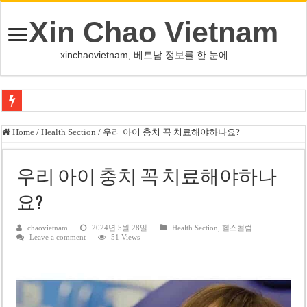
Xin Chao Vietnam
xinchaovietnam, 베트남 정보를 한 눈에……
오덕 목사, 32년 베트남 삶 담은 첫 디카시집 ‘한 컷의 서정’ 출간
Home
/
Health Section
/
우리 아이 충치 꼭 치료해야하나요?
베트남 화학·플라스틱 기업 납세 상위 10곳 공개…절반은 국영기업
MWG 대표 “올해 이익 목표 9조2천억동, 2~3개월 조기 달성 자신”
우리 아이 충치 꼭 치료해야하나
FIFA 인판티노 회장, 유럽 축구계·북미 정치권 불신임 압박 직면
요?
미화원 쪽방 휴게실 논란…허리도 못 펴는 열악한 환경
chaovietnam
2024년 5월 28일
Health Section
,
헬스컬럼
Leave a comment
51 Views
호찌민시, 올해 국경절 연휴 5일 연속 휴무 확정… 8월 29일~9월 2일
우크라이나 전황 1,623일: 키이우, 탄도미사일 요격 실패…드론, 모스크바 집
호찌민 Đá Đỏ 수로 정비 사업, 2026년 말 완공 목표