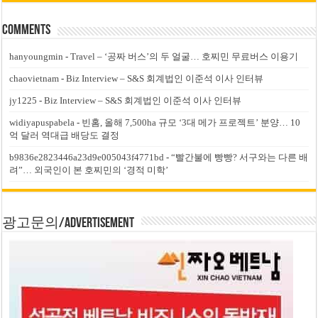
Comments
hanyoungmin
-
Travel – ‘공짜 버스’의 두 얼굴… 호찌민 무료버스 이용기
chaovietnam
-
Biz Interview – S&S 회계법인 이준석 이사 인터뷰
jy1225
-
Biz Interview – S&S 회계법인 이준석 이사 인터뷰
widiyapuspabela
-
빈홈, 올해 7,500ha 규모 ‘3대 메가 프로젝트’ 분양… 10
억 달러 역대급 배당도 결정
b9836e2823446a23d9e005043f4771bd
-
“빨간불에 빵빵? 서구와는 다른 배
려”… 외국인이 본 호찌민의 ‘경적 미학’
광고문의/Advertisement