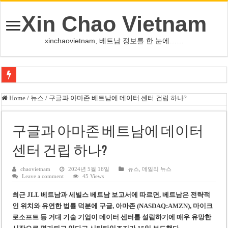
Xin Chao Vietnam
xinchaovietnam, 베트남 정보를 한 눈에……
하노이-하이퐁 고속도로 차량 투석 용의자 신원 확인
Home
/
뉴스
/
구글과 아마존 베트남에 데이터 센터 건립 하나?
베트남 증시 업그레이드, 수십억 달러 유입 전망…수혜주는
베트남주식 VN지수 1,800선 돌파 기대…증권사, 유망 종목 제시
구글과 아마존 베트남에 데이터
하노이 쌍둥이 타워 99층 부지 현장…세계 최고층 빌딩 추진
센터 건립 하나?
하노이 부동산 시장, 아파트 선호도 급부상…토지·단독주택 주춤
chaovietnam
2024년 5월 16일
뉴스
,
데일리 뉴스
Leave a comment
45 Views
베트남주식 SST, 2025년 현금 배당 80% 결정…과거 최대 350% 지급 이력
최근 JLL 베트남과 세빌스 베트남 보고서에 따르면, 베트남은 전략적
베트남 전자비자 사기 웹사이트 주의…외국인 여행자 피해 경보
인 위치와 유연한 법률 덕분에 구글, 아마존 (NASDAQ:
AMZN
), 마이크
호주 젯스타, 내년부터 기내 수납칸 이용 유료화
로소프트 등 거대 기술 기업이 데이터 센터를 설립하기에 매우 유망한