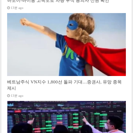
하노이-하이퐁 고속도로 차량 투석 용의자 신원 확인
13분 ago
베트남주식 VN지수 1,800선 돌파 기대…증권사, 유망 종목
제시
13분 ago