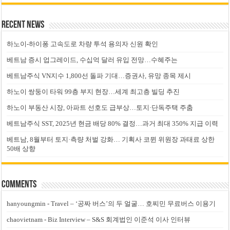
Recent News
하노이-하이퐁 고속도로 차량 투석 용의자 신원 확인
베트남 증시 업그레이드, 수십억 달러 유입 전망…수혜주는
베트남주식 VN지수 1,800선 돌파 기대…증권사, 유망 종목 제시
하노이 쌍둥이 타워 99층 부지 현장…세계 최고층 빌딩 추진
하노이 부동산 시장, 아파트 선호도 급부상…토지·단독주택 주춤
베트남주식 SST, 2025년 현금 배당 80% 결정…과거 최대 350% 지급 이력
베트남, 8월부터 토지·측량 처벌 강화… 기획사 코뮌 위원장 과태료 상한
50배 상향
Comments
hanyoungmin
-
Travel – ‘공짜 버스’의 두 얼굴… 호찌민 무료버스 이용기
chaovietnam
-
Biz Interview – S&S 회계법인 이준석 이사 인터뷰