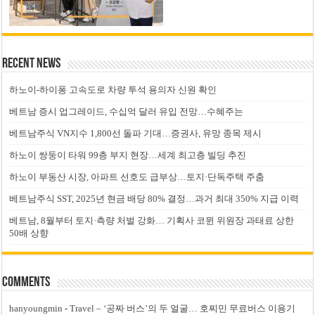
Recent News
하노이-하이퐁 고속도로 차량 투석 용의자 신원 확인
베트남 증시 업그레이드, 수십억 달러 유입 전망…수혜주는
베트남주식 VN지수 1,800선 돌파 기대…증권사, 유망 종목 제시
하노이 쌍둥이 타워 99층 부지 현장…세계 최고층 빌딩 추진
하노이 부동산 시장, 아파트 선호도 급부상…토지·단독주택 주춤
베트남주식 SST, 2025년 현금 배당 80% 결정…과거 최대 350% 지급 이력
베트남, 8월부터 토지·측량 처벌 강화… 기획사 코뮌 위원장 과태료 상한
50배 상향
Comments
hanyoungmin
-
Travel – ‘공짜 버스’의 두 얼굴… 호찌민 무료버스 이용기