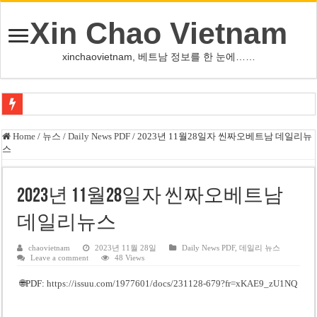
Xin Chao Vietnam
xinchaovietnam, 베트남 정보를 한 눈에……
하노이-하이퐁 고속도로 차량 투석 용의자 신원 확인
Home
/
뉴스
/
Daily News PDF
/
2023년 11월28일자 씬짜오베트남 데일리뉴
스
베트남 증시 업그레이드, 수십억 달러 유입 전망…수혜주는
베트남주식 VN지수 1,800선 돌파 기대…증권사, 유망 종목 제시
2023년 11월28일자 씬짜오베트남
하노이 쌍둥이 타워 99층 부지 현장…세계 최고층 빌딩 추진
데일리뉴스
하노이 부동산 시장, 아파트 선호도 급부상…토지·단독주택 주춤
베트남주식 SST, 2025년 현금 배당 80% 결정…과거 최대 350% 지급 이력
chaovietnam
2023년 11월 28일
Daily News PDF
,
데일리 뉴스
Leave a comment
48 Views
베트남 전자비자 사기 웹사이트 주의…외국인 여행자 피해 경보
🌐PDF:
https://issuu.com/1977601/docs/231128-679?fr=xKAE9_zU1NQ
호주 젯스타, 내년부터 기내 수납칸 이용 유료화