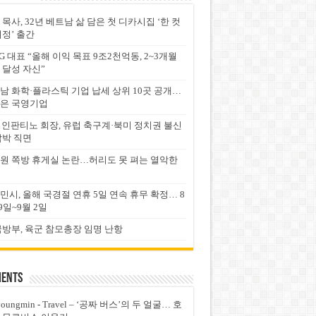
 목사, 32년 베트남 삶 담은 첫 디카시집 ‘한 컷
서정’ 출간
G 대표 “올해 이익 목표 9조2천억동, 2~3개월
 달성 자신”
남 화학·플라스틱 기업 납세 상위 10곳 공개…
은 국영기업
FA 인판티노 회장, 유럽 축구계·북미 정치권 불신
압박 직면
원 쪽방 휴게실 논란…허리도 못 펴는 열악한
민시, 올해 국경절 연휴 5일 연속 휴무 확정… 8
9일~9월 2일
국방부, 육군 참모총장 임명 난항
ents
youngmin
-
Travel – ‘공짜 버스’의 두 얼굴… 호