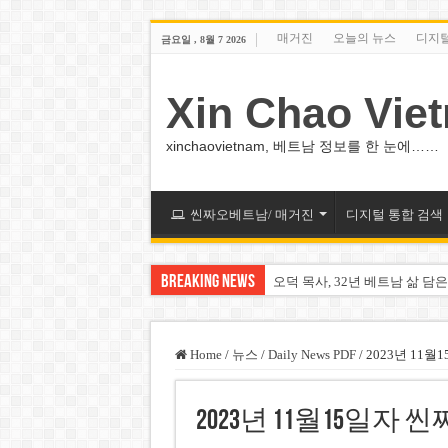
매거진
오늘의 뉴스
디지
금요일 , 8월 7 2026
Xin Chao Vie
xinchaovietnam, 베트남 정보를 한 눈에……
씬짜오베트남/ 매거진
디지털 통합 검색
Breaking News
오덕 목사, 32년 베트남 삶 담은
베트남 화학·플라스틱 기업 납
MWG 대표 “올해 이익 목표 9
Home
/
뉴스
/
Daily News PDF
/
2023년 11
FIFA 인판티노 회장, 유럽 축
2023년 11월15일
미화원 쪽방 휴게실 논란…허리