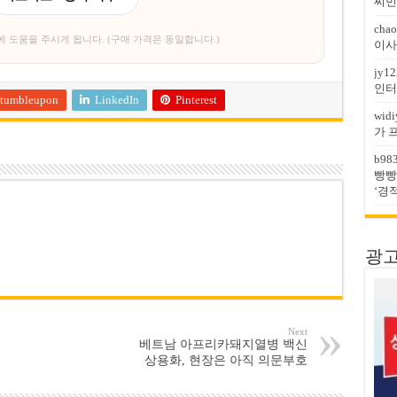
찌민
chao
에 도움을 주시게 됩니다. (구매 가격은 동일합니다.)
이사
jy12
인터
tumbleupon
LinkedIn
Pinterest
widi
가 
b98
빵빵
‘경
광고문
Next
베트남 아프리카돼지열병 백신
상용화, 현장은 아직 의문부호