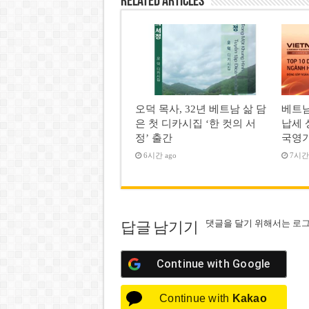
Related Articles
오덕 목사, 32년 베트남 삶 담
베트남
은 첫 디카시집 ‘한 컷의 서
납세 
정’ 출간
국영
6시간 ago
7시간 
댓글을 달기 위해서는
로
답글 남기기
Continue with
Google
Continue with
Kakao