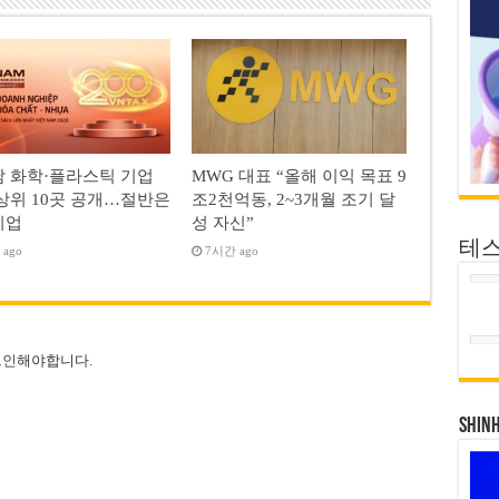
 화학·플라스틱 기업
MWG 대표 “올해 이익 목표 9
상위 10곳 공개…절반은
조2천억동, 2~3개월 조기 달
기업
성 자신”
테
ago
7시간 ago
그인
해야합니다.
SHIN