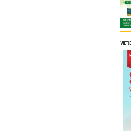
Vietj