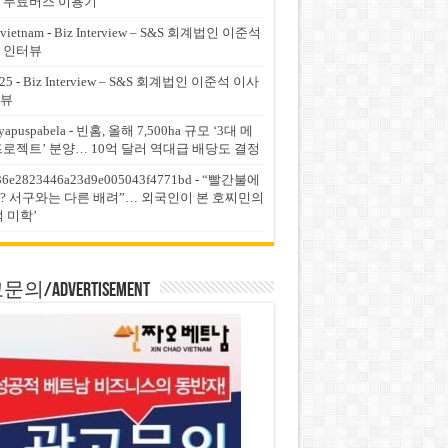
 무료버스 이용기
vietnam
-
Biz Interview – S&S 회계법인 이준석
 인터뷰
25
-
Biz Interview – S&S 회계법인 이준석 이사
뷰
yapuspabela
-
빈홈, 올해 7,500ha 규모 ‘3대 메
프로젝트’ 분양… 10억 달러 역대급 배당도 결정
36e2823446a23d9e005043f4771bd
-
“빨간불에
? 서구와는 다른 배려”… 외국인이 본 호찌민의
적 미학’
의/Advertisement