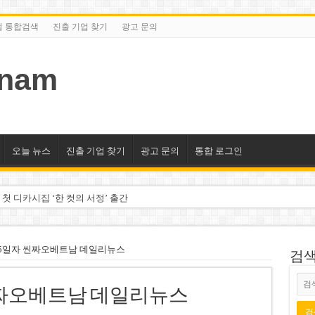
털 통합검색
진출 기업 찾기
광고 문의
tnam
오늘 뉴스
진출 기업 찾기
광고 문의
통합 로그인
 첫 디카시집 ‘한 컷의 서정’ 출간
세 상위 10곳 공개…절반은 국영기업
조2천억동, 2~3개월 조기 달성 자신”
월15일자 씬짜오베트남 데일리뉴스
검색/
구계·북미 정치권 불신임 압박 직면
자 씬짜오베트남 데일리뉴스
도 못 펴는 열악한 환경