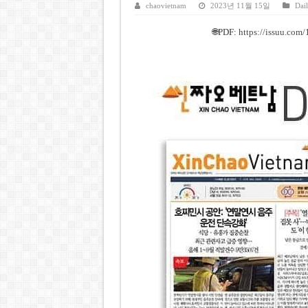
호찌민시, 올해 국경절 연휴 5일
chaovietnam
2023년 11월 15일
Dai
우크라이나 전황 1,623일: 
🌐PDF:
https://issuu.co
호찌민 Đá Đỏ 수로 정비 사업, 
미 국방부, 육군 참모총장 임명
조세심판원, 배우 유연석 30억