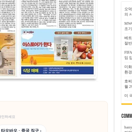
오덕
의 
MW
조기
베트
절반
FI
임 
미화
환경
호찌
월 2
미 
Comm
 확인하세요
han
타오바오 · 중국 직구 ›