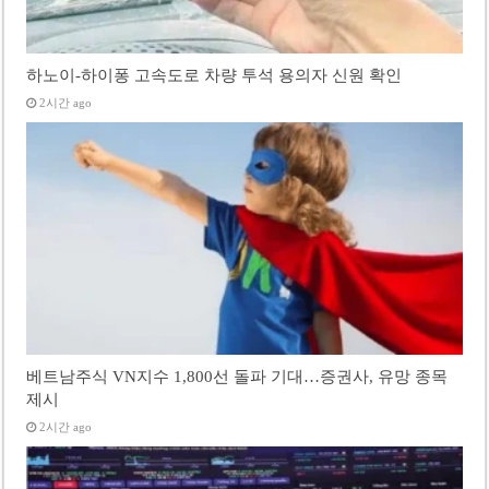
하노이-하이퐁 고속도로 차량 투석 용의자 신원 확인
2시간 ago
베트남주식 VN지수 1,800선 돌파 기대…증권사, 유망 종목
제시
2시간 ago