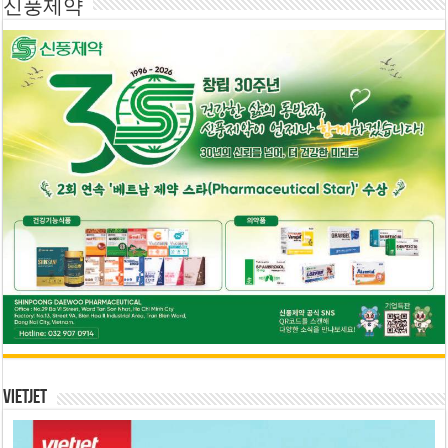
신풍제약
Vietjet