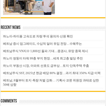
Recent News
하노이-하이퐁 고속도로 차량 투석 용의자 신원 확인
베트남 증시 업그레이드, 수십억 달러 유입 전망…수혜주는
베트남주식 VN지수 1,800선 돌파 기대…증권사, 유망 종목 제시
하노이 쌍둥이 타워 99층 부지 현장…세계 최고층 빌딩 추진
하노이 부동산 시장, 아파트 선호도 급부상…토지·단독주택 주춤
베트남주식 SST, 2025년 현금 배당 80% 결정…과거 최대 350% 지급 이력
베트남, 8월부터 토지·측량 처벌 강화… 기획사 코뮌 위원장 과태료 상한
50배 상향
Comments