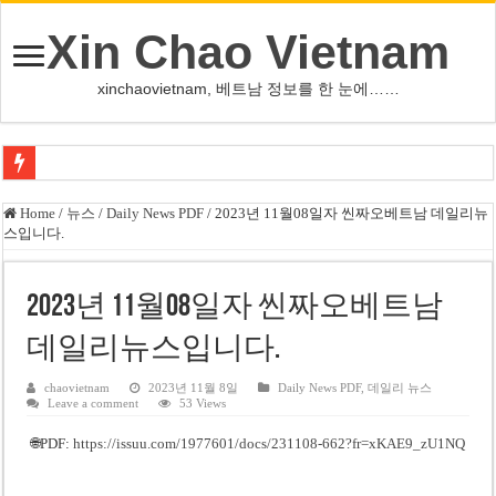
Xin Chao Vietnam
xinchaovietnam, 베트남 정보를 한 눈에……
하노이-하이퐁 고속도로 차량 투석 용의자 신원 확인
Home
/
뉴스
/
Daily News PDF
/
2023년 11월08일자 씬짜오베트남 데일리뉴
스입니다.
베트남 증시 업그레이드, 수십억 달러 유입 전망…수혜주는
베트남주식 VN지수 1,800선 돌파 기대…증권사, 유망 종목 제시
2023년 11월08일자 씬짜오베트남
하노이 쌍둥이 타워 99층 부지 현장…세계 최고층 빌딩 추진
데일리뉴스입니다.
하노이 부동산 시장, 아파트 선호도 급부상…토지·단독주택 주춤
베트남주식 SST, 2025년 현금 배당 80% 결정…과거 최대 350% 지급 이력
chaovietnam
2023년 11월 8일
Daily News PDF
,
데일리 뉴스
Leave a comment
53 Views
베트남 전자비자 사기 웹사이트 주의…외국인 여행자 피해 경보
🌐PDF:
https://issuu.com/1977601/docs/231108-662?fr=xKAE9_zU1NQ
호주 젯스타, 내년부터 기내 수납칸 이용 유료화