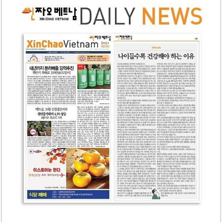
베트남, 8월부터 토지·측량 처벌 강화… 기획사 코뮌 위원장 과태료 상한 50배
호찌민시, 약 6,500㎡ 토지 용도변경 승인…리조트 개발 추진