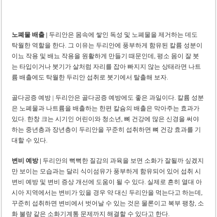
노폐물 배출 |
두리안은 몸속에 쌓인 독성 및 노폐물을 제거하는 데도
탁월한 역할을 한다. 그 이유는 두리안에 풍부하게 함유된 칼륨 성분이
이뇨 작용 및 배뇨 작용을 원활하게 만들기 때문인데, 평소 몸이 잘 붓
는 타입이거나 붓기가 살처럼 자리를 잡아 빠지지 않는 상태라면 나트
륨 배출에도 탁월한 두리안 섭취로 붓기에서 탈출해 보자.
골다공증 예방 | 두리안은 골다공증 예방에도 좋은 과일이다. 칼륨 성분
은 노폐물과 나트륨을 배출하는 한편 칼슘의 배출은 막아주는 효과가
있다. 한창 크는 시기인 어린이와 청소년, 뼈 건강에 많은 신경을 써야
하는 중년층과 장년층이 두리안을 꾸준히 섭취하면 뼈 건강 효과를 기
대할 수 있다.
변비 예방 |
두리안의 뻑뻑한 질감의 과육을 보면 소화가 잘될까 싶겠지
만 보이는 모습과는 달리 식이섬유가 풍부하게 함유되어 있어 섭취 시
변비 예방 및 변비 증상 개선에 도움이 될 수 있다. 실제로 흔히 열대 아
시아 지역에서는 변비가 있을 경우 약 대신 두리안을 먹는다고 하는데,
꾸준히 섭취하면 변비에서 벗어날 수 있는 것은 물론이고 복부 팽창, 소
화 불량 같은 소화기계통 문제까지 해결할 수 있다고 한다.