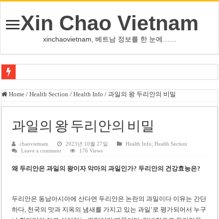
Xin Chao Vietnam
xinchaovietnam, 베트남 정보를 한 눈에……
오덕 목사, 32년 베트남 삶 담은 첫 디카시집 ‘한 컷의 서정’ 출간
Home
/
Health Section
/
Health Info
/
과일의 왕 두리안의 비밀
베트남 화학·플라스틱 기업 납세 상위 10곳 공개…절반은 국영기업
MWG 대표 “올해 이익 목표 9조2천억동, 2~3개월 조기 달성 자신”
과일의 왕 두리안의 비밀
FIFA 인판티노 회장, 유럽 축구계·북미 정치권 불신임 압박 직면
chaovietnam
2023년 10월 27일
Health Info
,
Health Section
Leave a comment
176 Views
미화원 쪽방 휴게실 논란…허리도 못 펴는 열악한 환경
왜 두리안은 과일의 왕이자 악마의 과일인가? 두리안의 건강효능은?
호찌민시, 올해 국경절 연휴 5일 연속 휴무 확정… 8월 29일~9월 2일
우크라이나 전황 1,623일: 키이우, 탄도미사일 요격 실패…드론, 모스크바 집
두리안은 동남아시아에 산다면 두리안은 논란의 과일이다 이유는 간단
호찌민 Đá Đỏ 수로 정비 사업, 2026년 말 완공 목표
하다, 천국의 맛과 지옥의 냄새를 가지고 있는 과일’로 평가되어서 누구