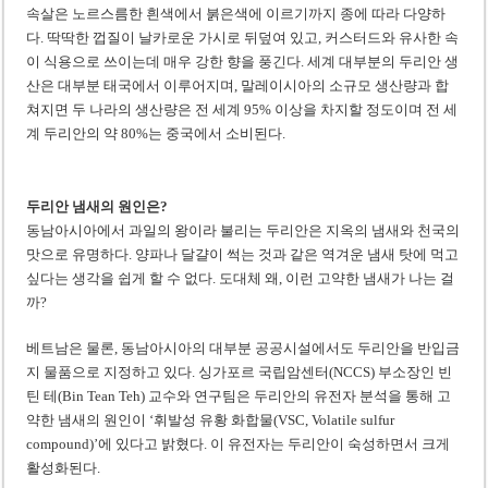
속살은 노르스름한 흰색에서 붉은색에 이르기까지 종에 따라 다양하
다. 딱딱한 껍질이 날카로운 가시로 뒤덮여 있고, 커스터드와 유사한 속
이 식용으로 쓰이는데 매우 강한 향을 풍긴다. 세계 대부분의 두리안 생
산은 대부분 태국에서 이루어지며, 말레이시아의 소규모 생산량과 합
쳐지면 두 나라의 생산량은 전 세계 95% 이상을 차지할 정도이며 전 세
계 두리안의 약 80%는 중국에서 소비된다.
두리안 냄새의 원인은?
동남아시아에서 과일의 왕이라 불리는 두리안은 지옥의 냄새와 천국의
맛으로 유명하다. 양파나 달걀이 썩는 것과 같은 역겨운 냄새 탓에 먹고
싶다는 생각을 쉽게 할 수 없다. 도대체 왜, 이런 고약한 냄새가 나는 걸
까?
베트남은 물론, 동남아시아의 대부분 공공시설에서도 두리안을 반입금
지 물품으로 지정하고 있다. 싱가포르 국립암센터(NCCS) 부소장인 빈
틴 테(Bin Tean Teh) 교수와 연구팀은 두리안의 유전자 분석을 통해 고
약한 냄새의 원인이 ‘휘발성 유황 화합물(VSC, Volatile sulfur
compound)’에 있다고 밝혔다. 이 유전자는 두리안이 숙성하면서 크게
활성화된다.