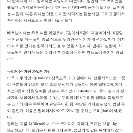
나 한마디씩 하고 싶어하는 과일이기 때문이다. 일반적으로 두리안을
미 국방부, 육군 참모총장 임명 난항
봤을때 3가지로 반응하는데, 하나는 냄새때문에 근처에도 가기 싫어하
조세심판원, 배우 유연석 30억 세금 불복 청구 기각
는 사람과, 다른 하나는 맛은 보지만 사먹지는 않는사람. 그리고 좋아서
환장하는 사람으로 정확히 나뉠 정도다.
베트남에서는 주로 여름 과일로써, 7월에서 9월이 제철이어서 10월말
인 지금도 파는 곳이 있을 정도로 두리안은 인기가 많은 과일이다. 심지
어 이러한 인기는 한국에서도 볼 수 있을 지경이다. 냄새가 심한데, 사
람들에게 인기가 높은 두리안 본 과일에는 어떤 효능들이 숨겨져 있을
까?
두리안은 어떤 과일인가?
아욱과 두리안속(Durio)의 상록교목과 그 열매이다. 생물학적으로 30종
이 구분되어 있으며 모든 종의 원산지가 동남아시아인 열대 과일이다.
최소 9종이 식용 열매를 맺는다. 두리안(D. zibethinus) 1종의 열매가 전
세계의 시장에서 찾아볼 수 있는 두리안이다. 두리안 열매의 특징으로
는 크기와 매우 독특하여 유일무이한 향, 수많은 가시로 뒤덮인 껍질 등
이 꼽힌다. 이름은 말레이시아어로 ‘가시’를 뜻하는 두리(duri)에서 왔
다.
열매는 지름 약 30cm에서 40cm 크기까지 자라며, 무게는 보통 1kg ~
5kg 정도이다. 모양은 타원형에서 원형, 껍질의 빛깔은 녹색에서 갈색,