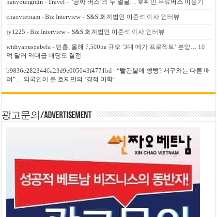
hanyoungmin
-
Travel – ‘공짜 버스’의 두 얼굴… 호찌민 무료버스 이용기
chaovietnam
-
Biz Interview – S&S 회계법인 이준석 이사 인터뷰
jy1225
-
Biz Interview – S&S 회계법인 이준석 이사 인터뷰
widiyapuspabela
-
빈홈, 올해 7,500ha 규모 ‘3대 메가 프로젝트’ 분양… 10
억 달러 역대급 배당도 결정
b9836e2823446a23d9e005043f4771bd
-
“빨간불에 빵빵? 서구와는 다른 배
려”… 외국인이 본 호찌민의 ‘경적 미학’
광고문의/Advertisement