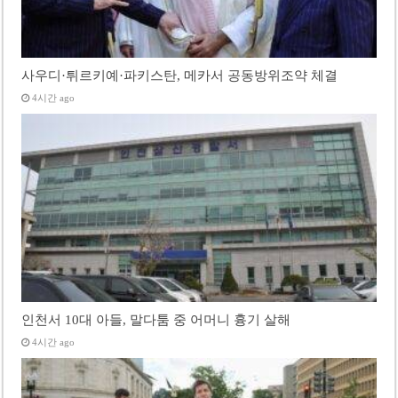
사우디·튀르키예·파키스탄, 메카서 공동방위조약 체결
4시간 ago
인천서 10대 아들, 말다툼 중 어머니 흉기 살해
4시간 ago