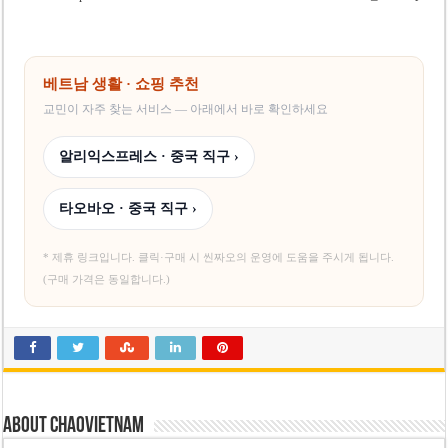
사우디·튀르키예·파키스탄, 메카 공동방위조약 체결…수니파 안보동맹 출범
우크라이나 ’40일 압박 작전’ 성과와 한계
베트남 생활 · 쇼핑 추천
교민이 자주 찾는 서비스 — 아래에서 바로 확인하세요
알리익스프레스 · 중국 직구 ›
타오바오 · 중국 직구 ›
* 제휴 링크입니다. 클릭·구매 시 씬짜오의 운영에 도움을 주시게 됩니다.
(구매 가격은 동일합니다.)
About chaovietnam