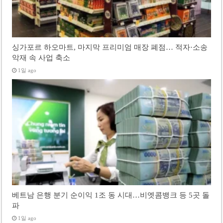
싱가포르 하오마트, 마지막 프리미엄 매장 폐점… 적자·소송
악재 속 사업 축소
1일 ago
베트남 은행 분기 순이익 1조 동 시대…비엣콤뱅크 등 5곳 돌
파
1일 ago