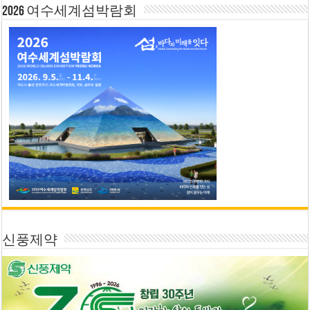
2026 여수세계섬박람회
신풍제약