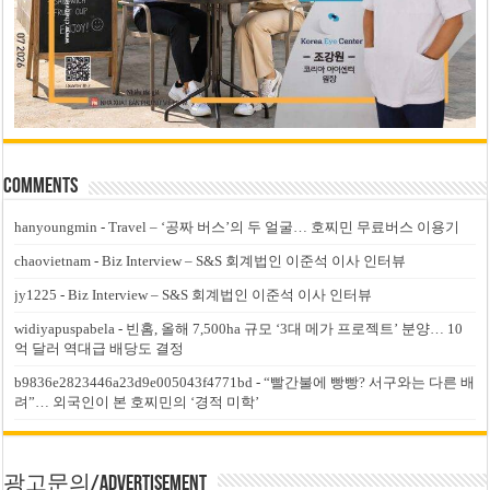
Comments
hanyoungmin
-
Travel – ‘공짜 버스’의 두 얼굴… 호찌민 무료버스 이용기
chaovietnam
-
Biz Interview – S&S 회계법인 이준석 이사 인터뷰
jy1225
-
Biz Interview – S&S 회계법인 이준석 이사 인터뷰
widiyapuspabela
-
빈홈, 올해 7,500ha 규모 ‘3대 메가 프로젝트’ 분양… 10
억 달러 역대급 배당도 결정
b9836e2823446a23d9e005043f4771bd
-
“빨간불에 빵빵? 서구와는 다른 배
려”… 외국인이 본 호찌민의 ‘경적 미학’
광고문의/Advertisement