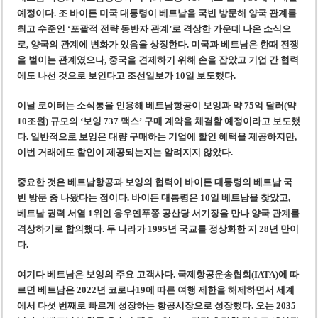
‘1,000억 달러 남북고속철 투자’ 호언장담 메콜로르 회장 체포
예정이다. 조 바이든 미국 대통령이 베트남을 국빈 방문해 양국 관계를
베트남 세무당국, 납세자 정보 공개 기준·절차 명확화
최고 수준인 ‘포괄적 전략 동반자 관계’로 격상한 가운데 나온 소식으
로, 양국의 관계에 변화가 있음을 상징한다. 미국과 베트남은 한때 전쟁
을 벌이는 관계였으나, 중국을 견제하기 위해 손을 잡았고 기업 간 협력
에도 나선 것으로 보인다고 조선일보가 10일 보도했다.
이날 로이터는 소식통을 인용해 베트남항공이 보잉과 약 75억 달러(약
10조원) 규모의 ‘보잉 737 맥스’ 구매 계약을 체결할 예정이라고 보도했
다. 일반적으로 보잉은 대량 구매하는 기업에 할인 혜택을 제공하지만,
이번 거래에도 할인이 제공되는지는 알려지지 않았다.
중요한 것은 베트남항공과 보잉의 협력이 바이든 대통령의 베트남 국
빈 방문 중 나왔다는 점이다. 바이든 대통령은 10일 베트남을 찾았고,
베트남 권력 서열 1위인 응우옌푸쫑 공산당 서기장을 만나 양국 관계를
격상하기로 합의했다. 두 나라가 1995년 국교를 정상화한 지 28년 만이
다.
여기다 베트남은 보잉의 주요 고객사다. 국제항공운송협회(IATA)에 따
르면 베트남은 2022년 코로나19에 따른 여행 제한을 해제하면서 세계
에서 다섯 번째로 빠르게 성장하는 항공시장으로 성장했다. 오는 2035