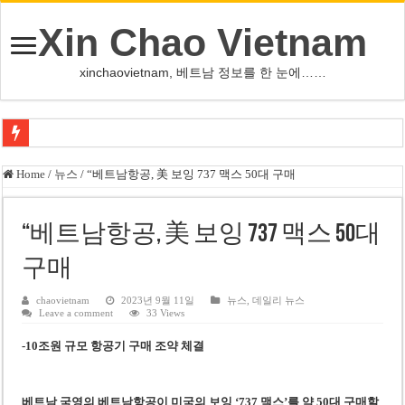
Xin Chao Vietnam
xinchaovietnam, 베트남 정보를 한 눈에……
쩐 타인 먼 베트남 국회의장 “외교 성과, 국가 위상 제고에 크게 기여”
Home
/
뉴스
/
“베트남항공, 美 보잉 737 맥스 50대 구매
싱가포르 하오마트, 마지막 프리미엄 매장 폐점… 적자·소송 악재 속 사업 축
베트남 은행 분기 순이익 1조 동 시대…비엣콤뱅크 등 5곳 돌파
“베트남항공, 美 보잉 737 맥스 50대
PNJ, 다이아몬드 밀수 여파에 2분기 적자… 10월 임시 주총 개최
구매
팜 녓 브엉 빈그룹 회장 딸, 그룹 계열사 경영에 첫 등장
chaovietnam
2023년 9월 11일
뉴스
,
데일리 뉴스
Leave a comment
33 Views
케펠, 투티엠 엠파이어시티 지분 전량 2억7000만 달러에 매각
-10조원 규모 항공기 구매 조약 체결
베트남 MB은행, 2026년 수익 목표 자신…부동산 대출 비율 13% 고수
베트남주식 HAT, 15년 연속 현금 배당…주당 3,000동 지급
베트남 국영의 베트남항공이 미국의 보잉 ‘737 맥스’를 약 50대 구매할