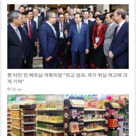
쩐 타인 먼 베트남 국회의장 “외교 성과, 국가 위상 제고에 크
게 기여”
1일 ago