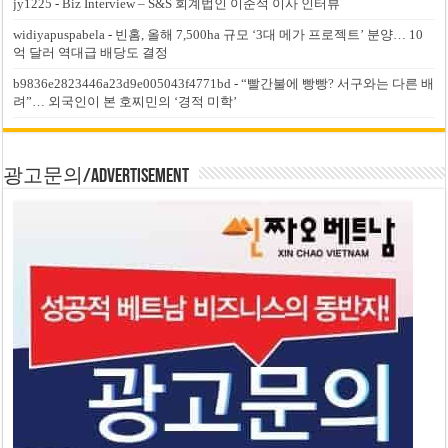
jy1225
-
Biz Interview – S&S 회계법인 이준석 이사 인터뷰
widiyapuspabela
-
빈홈, 올해 7,500ha 규모 ‘3대 메가 프로젝트’ 분양… 10
억 달러 역대급 배당도 결정
b9836e2823446a23d9e005043f4771bd
-
“빨간불에 빵빵? 서구와는 다른 배
려”… 외국인이 본 호찌민의 ‘경적 미학’
광고문의/Advertisement