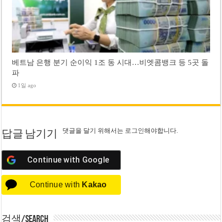
베트남 은행 분기 순이익 1조 동 시대…비엣콤뱅크 등 5곳 돌
파
1일 ago
댓글을 달기 위해서는
로그인
해야합니다.
답글 남기기
Continue with
Google
Continue with
Kakao
검색/Search