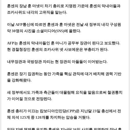
‘1,000억 달러 남북고속철 투자’ 호언장담 메콜로르 회장 체포
훈센의 장남 훈 마넷이 차기 총리로 지명된 가운데 훈센의 막내아들과
베트남 세무당국, 납세자 정보 공개 기준·절차 명확화
조카사위도 내각의 고위직을 맡는다.
이날
AFP통신에 따르면 훈센과 훈 마넷은 전날 새 정부의 내각 구성원
약 30명의 사진을 소셜미디어(SNS)에 올렸다.
AFP는 훈센의 막내아들인 훈 마니가 공무부 장관이 된다고 보도했다.
현 경찰청장인 훈센의 조카사위 넷 사보에운은 부총리가 된다.
내무장관과 국방장관 자리는 현 장관의 아들들이 이어받는다.
훈센은 장기 집권하는 동안 가족을 핵심 관직에 대거 배치해 권력 기반
을 강화해왔다.
새 정부에서도 가족과 측근들이 대물림해 요직을 맡음으로써 철권통치
가 이어질 것으로 전망된다.
훈센 총리가 이끄는 캄보디아인민당(CPP)은 지난달 23일 총선에서 전
체 의석 125개 중 120개를 차지하는 압승을 거뒀다.
일당 지배 체제를 유지한 훈센은 지난달 26일 사의를 표명하며 장남 훈