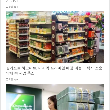
게 기여”
1일 ago
싱가포르 하오마트, 마지막 프리미엄 매장 폐점… 적자·소송
악재 속 사업 축소
1일 ago