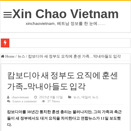
Xin Chao Vietnam
xinchaovietnam, 베트남 정보를 한 눈에……
쩐 타인 먼 베트남 국회의장 “외교 성과, 국가 위상 제고에 크게 기여”
Home
/
뉴스
/
캄보디아 새 정부도 요직에 훈센 가족…막내아들도 입각
싱가포르 하오마트, 마지막 프리미엄 매장 폐점… 적자·소송 악재 속 사업 축
베트남 은행 분기 순이익 1조 동 시대…비엣콤뱅크 등 5곳 돌파
캄보디아 새 정부도 요직에 훈센
PNJ, 다이아몬드 밀수 여파에 2분기 적자… 10월 임시 주총 개최
가족…막내아들도 입각
팜 녓 브엉 빈그룹 회장 딸, 그룹 계열사 경영에 첫 등장
chaovietnam
2023년 8월 12일
뉴스
,
데일리 뉴스
Leave a comment
37 Views
케펠, 투티엠 엠파이어시티 지분 전량 2억7000만 달러에 매각
캄보디아를 38년간 통치한 훈센 총리는 물러나지만, 그의 가족과 측근
베트남 MB은행, 2026년 수익 목표 자신…부동산 대출 비율 13% 고수
들이 새 정부에서도 대거 요직을 차지한다
고 연합뉴스가 11일 보도했
베트남주식 HAT, 15년 연속 현금 배당…주당 3,000동 지급
다.