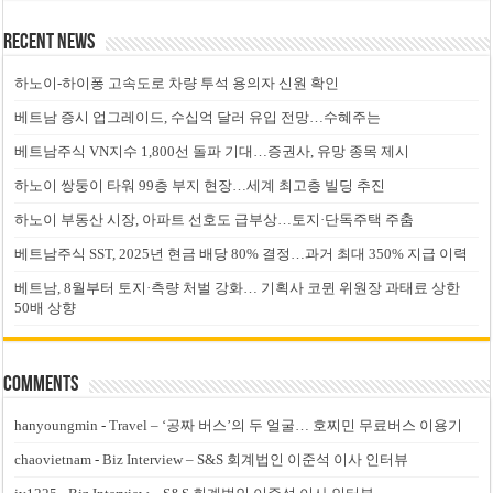
Recent News
하노이-하이퐁 고속도로 차량 투석 용의자 신원 확인
베트남 증시 업그레이드, 수십억 달러 유입 전망…수혜주는
베트남주식 VN지수 1,800선 돌파 기대…증권사, 유망 종목 제시
하노이 쌍둥이 타워 99층 부지 현장…세계 최고층 빌딩 추진
하노이 부동산 시장, 아파트 선호도 급부상…토지·단독주택 주춤
베트남주식 SST, 2025년 현금 배당 80% 결정…과거 최대 350% 지급 이력
베트남, 8월부터 토지·측량 처벌 강화… 기획사 코뮌 위원장 과태료 상한
50배 상향
Comments
hanyoungmin
-
Travel – ‘공짜 버스’의 두 얼굴… 호찌민 무료버스 이용기
chaovietnam
-
Biz Interview – S&S 회계법인 이준석 이사 인터뷰