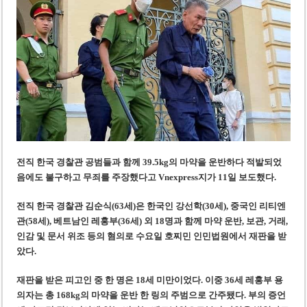
베트남, 8월부터 토지·측량 처벌 강화… 기획사 코뮌 위원장 과태료 상한 50배
호찌민시, 약 6,500㎡ 토지 용도변경 승인…리조트 개발 추진
전직 한국 경찰관 공범들과 함께 39.5kg의 마약을 운반하다 적발되었
음에도 불구하고 무죄를 주장했다고 Vnexpress지가 11일 보도했다.
전직 한국 경찰관 김순식(63세)은 한국인 강선학(30세), 중국인 리티엔
관(58세), 베트남인 레홍부(36세) 외 18명과 함께 마약 운반, 보관, 거래,
인감 및 문서 위조 등의 혐의로 수요일 호찌민 인민법원에서 재판을 받
았다.
재판을 받은 피고인 중 한 명은 18세 미만이었다. 이중 36세 레홍부 용
의자는 총 168kg의 마약을 운반 한 링의 주범으로 간주됐다. 부의 증언