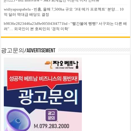
jy1225
-
Biz Interview – S&S 회계법인 이준석 이사 인터뷰
widiyapuspabela
-
빈홈, 올해 7,500ha 규모 ‘3대 메가 프로젝트’ 분양… 10
억 달러 역대급 배당도 결정
b9836e2823446a23d9e005043f4771bd
-
“빨간불에 빵빵? 서구와는 다른 배
려”… 외국인이 본 호찌민의 ‘경적 미학’
광고문의/Advertisement