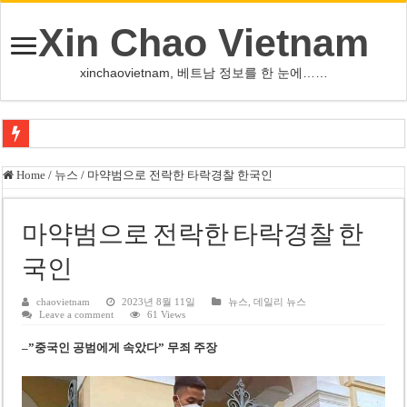
Xin Chao Vietnam
xinchaovietnam, 베트남 정보를 한 눈에……
하노이-하이퐁 고속도로 차량 투석 용의자 신원 확인
Home
/
뉴스
/
마약범으로 전락한 타락경찰 한국인
베트남 증시 업그레이드, 수십억 달러 유입 전망…수혜주는
베트남주식 VN지수 1,800선 돌파 기대…증권사, 유망 종목 제시
마약범으로 전락한 타락경찰 한
하노이 쌍둥이 타워 99층 부지 현장…세계 최고층 빌딩 추진
국인
하노이 부동산 시장, 아파트 선호도 급부상…토지·단독주택 주춤
chaovietnam
2023년 8월 11일
뉴스
,
데일리 뉴스
Leave a comment
61 Views
베트남주식 SST, 2025년 현금 배당 80% 결정…과거 최대 350% 지급 이력
–
”
중국인 공범에게 속았다
”
무죄 주장
베트남 전자비자 사기 웹사이트 주의…외국인 여행자 피해 경보
호주 젯스타, 내년부터 기내 수납칸 이용 유료화