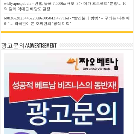
widiyapuspabela
-
빈홈, 올해 7,500ha 규모 ‘3대 메가 프로젝트’ 분양… 10
억 달러 역대급 배당도 결정
b9836e2823446a23d9e005043f4771bd
-
“빨간불에 빵빵? 서구와는 다른 배
려”… 외국인이 본 호찌민의 ‘경적 미학’
광고문의/Advertisement