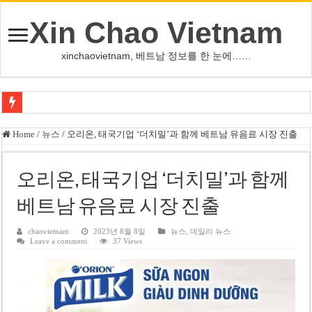
Xin Chao Vietnam
xinchaovietnam, 베트남 정보를 한 눈에……
오덕 목사, 32년 베트남 삶 담은 첫 디카시집 ‘한 컷의 서정’ 출간
Home
/
뉴스
/
오리온, 태국기업 ‘더치밀’과 함께 베트남 유음료 시장 진출
베트남 화학·플라스틱 기업 납세 상위 10곳 공개…절반은 국영기업
MWG 대표 “올해 이익 목표 9조2천억동, 2~3개월 조기 달성 자신”
오리온, 태국기업 ‘더치밀’과 함께
FIFA 인판티노 회장, 유럽 축구계·북미 정치권 불신임 압박 직면
베트남 유음료 시장 진출
미화원 쪽방 휴게실 논란…허리도 못 펴는 열악한 환경
chaovietnam
2023년 8월 8일
뉴스
,
데일리 뉴스
Leave a comment
37 Views
호찌민시, 올해 국경절 연휴 5일 연속 휴무 확정… 8월 29일~9월 2일
우크라이나 전황 1,623일: 키이우, 탄도미사일 요격 실패…드론, 모스크바 집
호찌민 Đá Đỏ 수로 정비 사업, 2026년 말 완공 목표