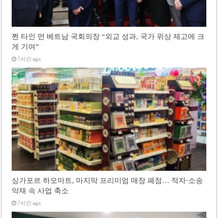
쩐 타인 먼 베트남 국회의장 “외교 성과, 국가 위상 제고에 크
게 기여”
7시간 ago
싱가포르 하오마트, 마지막 프리미엄 매장 폐점… 적자·소송
악재 속 사업 축소
7시간 ago