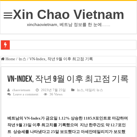
Xin Chao Vietnam
xinchaovietnam, 베트남 정보를 한 눈에……
쩐 타인 먼 베트남 국회의장 “외교 성과, 국가 위상 제고에 크게 기여”
Home
/
뉴스
/
VN-Index, 작년 9월 이후 최고점 기록
싱가포르 하오마트, 마지막 프리미엄 매장 폐점… 적자·소송 악재 속 사업 축
베트남 은행 분기 순이익 1조 동 시대…비엣콤뱅크 등 5곳 돌파
VN-Index, 작년 9월 이후 최고점 기록
PNJ, 다이아몬드 밀수 여파에 2분기 적자… 10월 임시 주총 개최
chaovietnam
2023년 7월 25일
뉴스
,
데일리 뉴스
Leave a comment
36 Views
팜 녓 브엉 빈그룹 회장 딸, 그룹 계열사 경영에 첫 등장
케펠, 투티엠 엠파이어시티 지분 전량 2억7000만 달러에 매각
베트남 MB은행, 2026년 수익 목표 자신…부동산 대출 비율 13% 고수
베트남의 VN-Index
가
금요일 1.12% 상승한 1185.9포인트로 마감하며
작년 9월 23일 이후 최고치를 기록했으며 지난 한주간도 약 12.7포인
베트남주식 HAT, 15년 연속 현금 배당…주당 3,000동 지급
트 상승세를 나타냈다
고 25알 보도했다고 아세안데일리지가 보도했