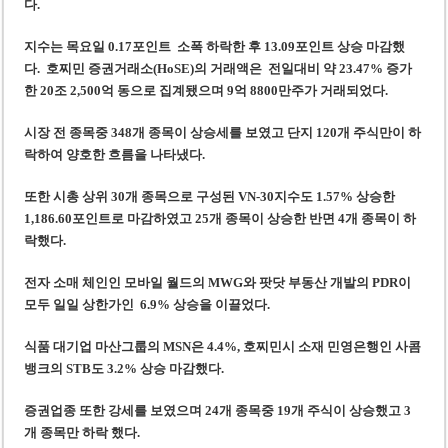
‘1,000억 달러 남북고속철 투자’ 호언장담 메콜로르 회장 체포
다.
베트남 세무당국, 납세자 정보 공개 기준·절차 명확화
지수는 목요일 0.17포인트 소폭 하락한 후 13.09포인트 상승 마감했
다. 호찌민 증권거래소(HoSE)의 거래액은 전일대비 약 23.47% 증가
한 20조 2,500억 동으로 집계됐으며 9억 8800만주가 거래되었다.
시장 전 종목중 348개 종목이 상승세를 보였고 단지 120개 주식만이 하
락하여 양호한 흐름을 나타냈다.
또한 시총 상위 30개 종목으로 구성된 VN-30지수도 1.57% 상승한
1,186.60포인트로 마감하였고 25개 종목이 상승한 반면 4개 종목이 하
락했다.
전자 소매 체인인 모바일 월드의 MWG와 팟닷 부동산 개발의 PDR이
모두 일일 상한가인 6.9% 상승을 이끌었다.
식품 대기업 마산그룹의 MSN은 4.4%, 호찌민시 소재 민영은행인 사콤
뱅크의 STB도 3.2% 상승 마감했다.
증권업종 또한 강세를 보였으며 24개 종목중 19개 주식이 상승했고 3
개 종목만 하락 했다.