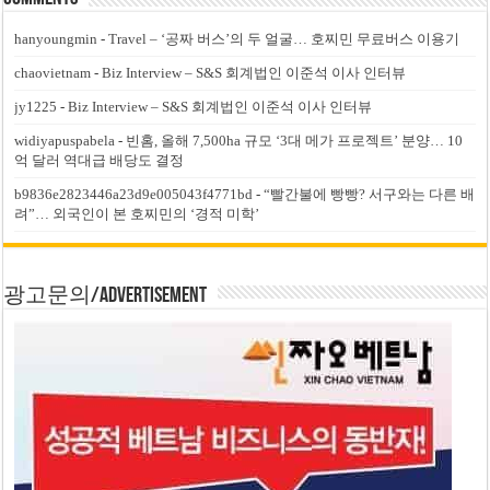
hanyoungmin
-
Travel – ‘공짜 버스’의 두 얼굴… 호찌민 무료버스 이용기
chaovietnam
-
Biz Interview – S&S 회계법인 이준석 이사 인터뷰
jy1225
-
Biz Interview – S&S 회계법인 이준석 이사 인터뷰
widiyapuspabela
-
빈홈, 올해 7,500ha 규모 ‘3대 메가 프로젝트’ 분양… 10
억 달러 역대급 배당도 결정
b9836e2823446a23d9e005043f4771bd
-
“빨간불에 빵빵? 서구와는 다른 배
려”… 외국인이 본 호찌민의 ‘경적 미학’
광고문의/Advertisement