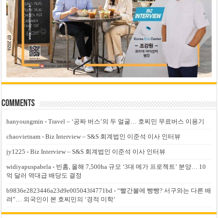
Comments
hanyoungmin
-
Travel – ‘공짜 버스’의 두 얼굴… 호찌민 무료버스 이용기
chaovietnam
-
Biz Interview – S&S 회계법인 이준석 이사 인터뷰
jy1225
-
Biz Interview – S&S 회계법인 이준석 이사 인터뷰
widiyapuspabela
-
빈홈, 올해 7,500ha 규모 ‘3대 메가 프로젝트’ 분양… 10
억 달러 역대급 배당도 결정
b9836e2823446a23d9e005043f4771bd
-
“빨간불에 빵빵? 서구와는 다른 배
려”… 외국인이 본 호찌민의 ‘경적 미학’