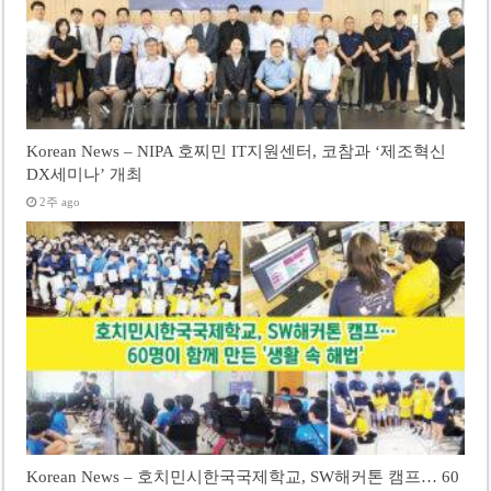
Korean News – NIPA 호찌민 IT지원센터, 코참과 ‘제조혁신
DX세미나’ 개최
2주 ago
Korean News – 호치민시한국국제학교, SW해커톤 캠프… 60