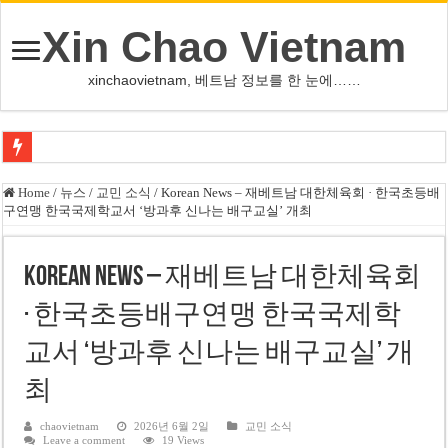
Xin Chao Vietnam
xinchaovietnam, 베트남 정보를 한 눈에……
사우디·튀르키예·파키스탄, 메카서 공동방위조약 체결
Home
/
뉴스
/
교민 소식
/
Korean News – 재베트남 대한체육회 · 한국초등배
구연맹 한국국제학교서 ‘방과후 신나는 배구교실’ 개최
오픈AI, 차세대 AI ‘아스트라’ 출시 연기…사이버공격 위험 우려
인천서 10대 아들, 말다툼 중 어머니 흉기 살해
Korean News – 재베트남 대한체육회
U-17 여자배구 대표팀, 세계선수권 대만 3-1 제압 2연승
· 한국초등배구연맹 한국국제학
글로벌 정유시설 차질 속 K-정유, 에너지 안보 핵심 자산으로 재부상
교서 ‘방과후 신나는 배구교실’ 개
美 법원, 리플렉팅 풀 훼손 용의자 공소기각…트럼프 ‘재고’ 촉구
태국 명문학교 총기난사…중학생, 교직원 등 최소 7명 살해
최
카자흐스탄 거점 보이스피싱 조직원 4명 추가 구속
chaovietnam
2026년 6월 2일
교민 소식
Leave a comment
19 Views