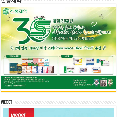
신풍제약
Vietjet