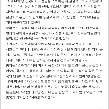
고, 제14차 당 전국대회의 성공을 축하하는 데 실질적으로 기여했다”며
“우리는 다시 한번 의지와 신념, 베트남의 열망이 이룬 멋진 승리를 목
격했다. U23 베트남 대표팀은 긴밀하고 규율 있으며 영리한 경기력과
끈질기고 용감하며 담대한 정신으로 조국의 신성한 국기와 유니폼을
위해 싸웠다”고 강조했다.
총리는 또 “감독진의 철저하고 과학적이며 체계적인 준비, 베트남축구
연맹과 문화체육관광부의 관심과 세심한 지도, 특히 선수들의 단결과
노력, 조용한 헌신을 높이 평가한다”고 말했다.
총리는 “이전 세대를 계승하고 SEA게임 33 금메달 성공에 이어, U23 아
시안컵 2026에서 베트남 축구의 여정과 성적은 야망과 담대함, 의지, 끈
기, 단결로 가득하고 ‘큰 바다’로 나아갈 준비가 된 새 시대 베트남 청년
세대의 이미지에 대한 강력한 메시지를 전했다”고 덧붙였다.
총리는 “결과가 기대에 미치지 못한 경기에서도 열렬히 관심을 갖고 지
켜보며 함께하고 응원해 대표팀에게 큰 믿음과 동기, 정신적 힘을 준 전
국의 팬들에게 진심으로 감사한다”며 “감독진과 대표팀이 ‘황금별 전
사’의 정신을 최대한 발휘해 모든 어려움과 도전을 극복하고 지역 및 국
제 무대에서 더 많은 성공을 거두며 앞으로 국내 축구의 명예를 빛내기
를 믿는다. 수백만 베트남 팬의 마음은 항상 축구 대표팀과 모든 스포츠
종목과 함께할 것”이라고 격려했다.