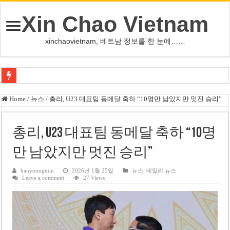
Xin Chao Vietnam
xinchaovietnam, 베트남 정보를 한 눈에……
베트남 화학·플라스틱 기업 납세 상위 10곳 공개…절반은 국영기업
Home
/
뉴스
/
총리, U23 대표팀 동메달 축하 “10명만 남았지만 멋진 승리”
MWG 대표 “올해 이익 목표 9조2천억동, 2~3개월 조기 달성 자신”
FIFA 인판티노 회장, 유럽 축구계·북미 정치권 불신임 압박 직면
총리, U23 대표팀 동메달 축하 “10명
미화원 쪽방 휴게실 논란…허리도 못 펴는 열악한 환경
만 남았지만 멋진 승리”
호찌민시, 올해 국경절 연휴 5일 연속 휴무 확정… 8월 29일~9월 2일
hanyoungmin
2026년 1월 25일
뉴스
,
데일리 뉴스
Leave a comment
27 Views
우크라이나 전황 1,623일: 키이우, 탄도미사일 요격 실패…드론, 모스크바 집
호찌민 Đá Đỏ 수로 정비 사업, 2026년 말 완공 목표
미 국방부, 육군 참모총장 임명 난항