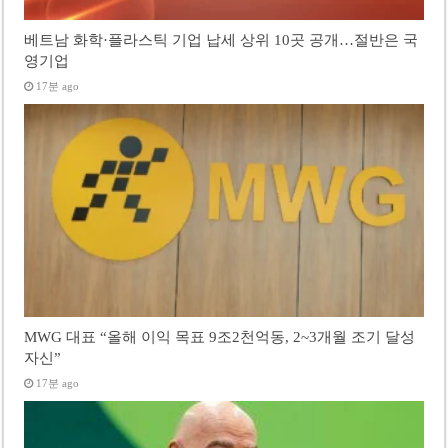
베트남 화학·플라스틱 기업 납세 상위 10곳 공개…절반은 국
영기업
17분 ago
MWG 대표 “올해 이익 목표 9조2천억동, 2~3개월 조기 달성
자신”
17분 ago