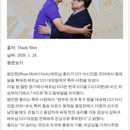
조세심판원, 배우 유연석 30억 세금 불복 청구 기각
베트남 축구, 아세안컵 2026 캄보디아전 대승 예고
출처: Thanh Nien
날짜: 2026. 1. 24.
원문보기
팜민찐(Phạm Minh Chính) 베트남 총리가 U23 아시안컵 2026에서 동메
달을 획득한 베트남 U23 대표팀에게 축하 서한을 보냈다.
23일 밤 열린 경기에서 베트남 U23은 한국 U23을 2-2(120분)로 비긴 뒤
승부차기에서 7-6으로 꺾고 동메달을 차지했다.
팜민찐 총리는 축하 서한에서 “정부와 전국 축구 팬을 대표해 U23 아시
안컵 2026 내내, 특히 결승 라운드 동메달 결정전에서 10명의 선수만
남았을 때도 끈질기고 용감하게 싸워 멋진 승리를 거둔 김상식 감독과
베트남 U23 대표팀 전체에게 진심으로 축하한다”고 밝혔다.
총리는 “이 승리는 국민과 조국에 흥분과 기쁨, 자긍심을 가져다주었