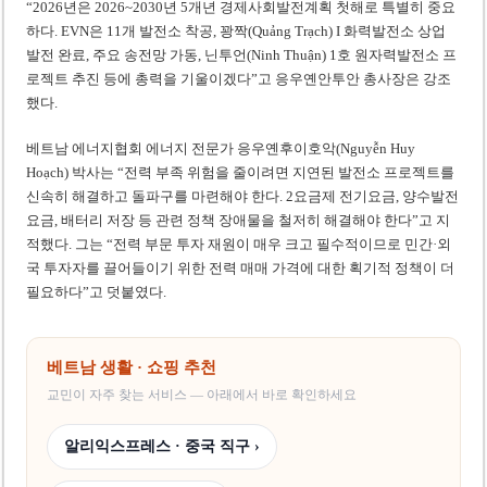
“2026년은 2026~2030년 5개년 경제사회발전계획 첫해로 특별히 중요
하다. EVN은 11개 발전소 착공, 꽝짝(Quảng Trạch) I 화력발전소 상업
발전 완료, 주요 송전망 가동, 닌투언(Ninh Thuận) 1호 원자력발전소 프
로젝트 추진 등에 총력을 기울이겠다”고 응우옌안투안 총사장은 강조
했다.
베트남 에너지협회 에너지 전문가 응우옌후이호악(Nguyễn Huy
Hoạch) 박사는 “전력 부족 위험을 줄이려면 지연된 발전소 프로젝트를
신속히 해결하고 돌파구를 마련해야 한다. 2요금제 전기요금, 양수발전
요금, 배터리 저장 등 관련 정책 장애물을 철저히 해결해야 한다”고 지
적했다. 그는 “전력 부문 투자 재원이 매우 크고 필수적이므로 민간·외
국 투자자를 끌어들이기 위한 전력 매매 가격에 대한 획기적 정책이 더
필요하다”고 덧붙였다.
베트남 생활 · 쇼핑 추천
교민이 자주 찾는 서비스 — 아래에서 바로 확인하세요
알리익스프레스 · 중국 직구 ›