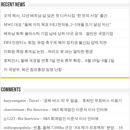
Recent News
오덕 목사, 32년 베트남 삶 담은 첫 디카시집 ‘한 컷의 서정’ 출간
MWG 대표 “올해 이익 목표 9조2천억동, 2~3개월 조기 달성 자신”
베트남 화학·플라스틱 기업 납세 상위 10곳 공개…절반은 국영기업
FIFA 인판티노 회장, 유럽 축구계·북미 정치권 불신임 압박 직면
미화원 쪽방 휴게실 논란…허리도 못 펴는 열악한 환경
호찌민시, 올해 국경절 연휴 5일 연속 휴무 확정… 8월 29일~9월 2일
미 국방부, 육군 참모총장 임명 난항
Comments
hanyoungmin
-
Travel – ‘공짜 버스’의 두 얼굴… 호찌민 무료버스 이용기
chaovietnam
-
Biz Interview – S&S 회계법인 이준석 이사 인터뷰
jy1225
-
Biz Interview – S&S 회계법인 이준석 이사 인터뷰
widiyapuspabela
-
빈홈, 올해 7,500ha 규모 ‘3대 메가 프로젝트’ 분양… 10