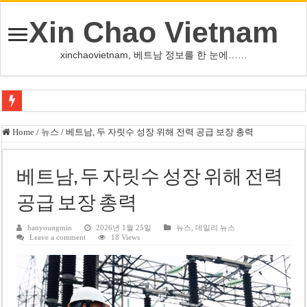
Xin Chao Vietnam
xinchaovietnam, 베트남 정보를 한 눈에……
오덕 목사, 32년 베트남 삶 담은 첫 디카시집 ‘한 컷의 서정’ 출간
Home
/
뉴스
/
베트남, 두 자릿수 성장 위해 전력 공급 보장 총력
베트남 화학·플라스틱 기업 납세 상위 10곳 공개…절반은 국영기업
MWG 대표 “올해 이익 목표 9조2천억동, 2~3개월 조기 달성 자신”
베트남, 두 자릿수 성장 위해 전력
FIFA 인판티노 회장, 유럽 축구계·북미 정치권 불신임 압박 직면
공급 보장 총력
미화원 쪽방 휴게실 논란…허리도 못 펴는 열악한 환경
hanyoungmin
2026년 1월 25일
뉴스
,
데일리 뉴스
Leave a comment
18 Views
호찌민시, 올해 국경절 연휴 5일 연속 휴무 확정… 8월 29일~9월 2일
우크라이나 전황 1,623일: 키이우, 탄도미사일 요격 실패…드론, 모스크바 집
호찌민 Đá Đỏ 수로 정비 사업, 2026년 말 완공 목표