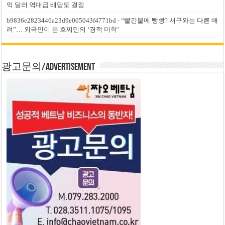
억 달러 역대급 배당도 결정
b9836e2823446a23d9e005043f4771bd
-
“빨간불에 빵빵? 서구와는 다른 배
려”… 외국인이 본 호찌민의 ‘경적 미학’
광고문의/Advertisement