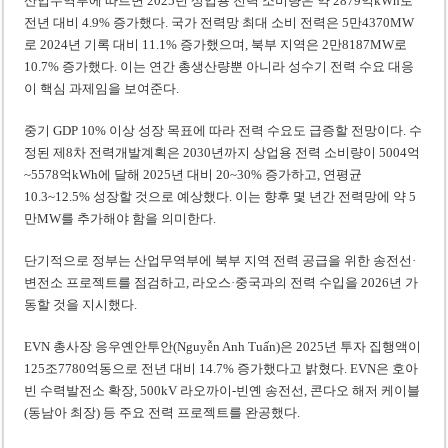
산업무역부에 따르면 2025년 상업용 전력 소비량은 약 2879억kWh로
전년 대비 4.9% 증가했다. 국가 전력망 최대 소비 전력은 5만4370MW
로 2024년 기록 대비 11.1% 증가했으며, 북부 지역은 2만8187MW로
10.7% 증가했다. 이는 연간 총생산량뿐 아니라 성수기 전력 수요 대응
이 핵심 과제임을 보여준다.
중기 GDP 10% 이상 성장 목표에 따라 전력 수요도 급증할 전망이다. 수
정된 제8차 전력개발계획은 2030년까지 상업용 전력 소비량이 5004억
~5578억kWh에 달해 2025년 대비 20~30% 증가하고, 연평균
10.3~12.5% 성장할 것으로 예상했다. 이는 향후 몇 년간 전력망에 약 5
만MW를 추가해야 함을 의미한다.
단기적으로 정부는 산업무역부에 북부 지역 전력 공급을 위한 송전선·
변전소 프로젝트를 점검하고, 라오스·중국과의 전력 수입을 2026년 가
동할 것을 지시했다.
EVN 총사장 응우옌안투안(Nguyễn Anh Tuấn)은 2025년 투자 집행액이
125조7780억동으로 전년 대비 14.7% 증가했다고 밝혔다. EVN은 호아
빈 수력발전소 확장, 500kV 라오까이-빈옌 송전선, 콘다오 해저 케이블
(동남아 최장) 등 주요 전력 프로젝트를 완공했다.