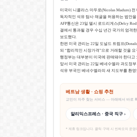
미국이 니콜라스 마두로(Nicolas Maduro
독자적인 석유 탐사·채굴을 허용하는 법안을 
AFP통신은 23일 델시 로드리게스(Delcy R
결에서 통과될 경우 수십 년간 국가의 엄격
보도했다.
한편 미국 관리는 22일 도널드 트럼프(Dona
되 “합리적인 시장가격”으로 거래할 것을 
행정부는 대부분이 미국에 판매돼야 한다고 
앞서 미국 관리는 22일 베네수엘라 과도정
석유 부국인 베네수엘라의 새 지도부를 환영할
베트남 생활 · 쇼핑 추천
교민이 자주 찾는 서비스 — 아래에서 바로
알리익스프레스 · 중국 직구 ›
* 제휴 링크입니다. 클릭·구매 시 씬짜오의 운영