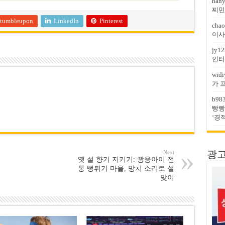
han
찌민
tumbleupon
LinkedIn
Pinterest
chao
이사
jy12
인터
widi
가 
b98
빵빵
‘경
Next
광고문
옛 설 향기 지키기: 꽝응아이 전
통 뻥튀기 마을, 망치 소리로 설
맞이