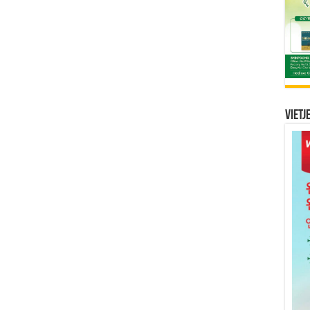
Vietj