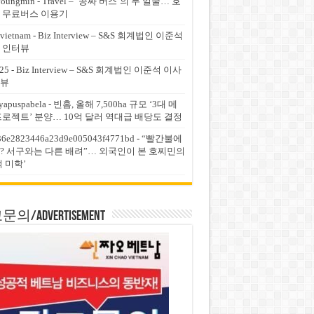
youngmin
-
Travel – ‘공짜 버스’의 두 얼굴… 호
 무료버스 이용기
vietnam
-
Biz Interview – S&S 회계법인 이준석
 인터뷰
25
-
Biz Interview – S&S 회계법인 이준석 이사
뷰
yapuspabela
-
빈홈, 올해 7,500ha 규모 ‘3대 메
프로젝트’ 분양… 10억 달러 역대급 배당도 결정
36e2823446a23d9e005043f4771bd
-
“빨간불에
? 서구와는 다른 배려”… 외국인이 본 호찌민의
적 미학’
의/Advertisement