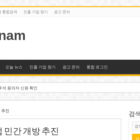
털 통합검색
진출 기업 찾기
광고 문의
tnam
오늘 뉴스
진출 기업 찾기
광고 문의
통합 로그인
투석 용의자 신원 확인
억 달러 유입 전망…수혜주는
돌파 기대…증권사, 유망 종목 제시
 추진
검색/
 현장…세계 최고층 빌딩 추진
 민간 개방 추진
선호도 급부상…토지·단독주택 주춤