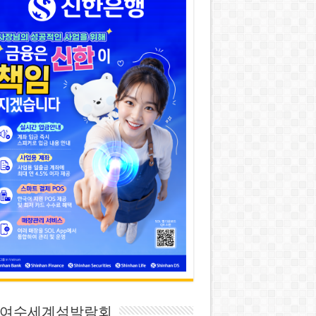
26 여수세계섬박람회