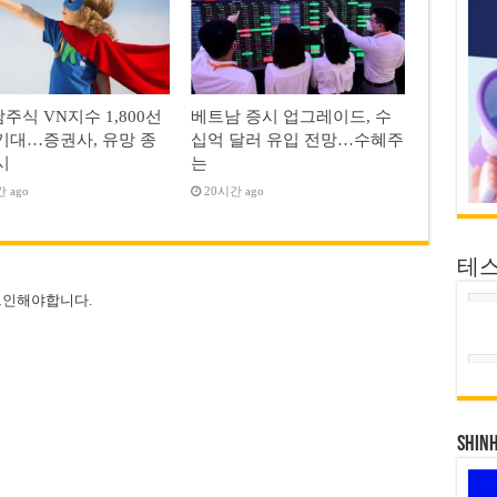
주식 VN지수 1,800선
베트남 증시 업그레이드, 수
기대…증권사, 유망 종
십억 달러 유입 전망…수혜주
시
는
 ago
20시간 ago
테
그인
해야합니다.
SHIN