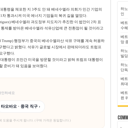
하노
) 전 대통령을 체포한 지 3주도 안 돼 베네수엘라 의회가 민간 기업의
인
1차 통과시켜 미국 에너지 기업들의 복귀 길을 열었다.
odriguez) 베네수엘라 과도정부 지도자가 추진한 이 법안이 2차 표
베트
수혜
한 통제를 받아온 베네수엘라 석유산업에 큰 전환점이 될 것이라고
베트
ld Trump) 행정부가 중국의 베네수엘라산 석유 구매를 계속 허용하
망 
요구했다고 밝혔다. 석유가 글로벌 시장에서 판매되더라도 트럼프
하노
요구했다.
빌딩
부 대통령이 조만간 미국을 방문할 것이라고 밝혀 트럼프 대통령이
하노
 준비가 돼 있음을 보여줬다.
단독
베트
최대
베트
 확인하세요
뮌 
타오바오 · 중국 직구 ›
Comm
에 도움을 주시게 됩니다. (구매 가격은 동일합니다.)