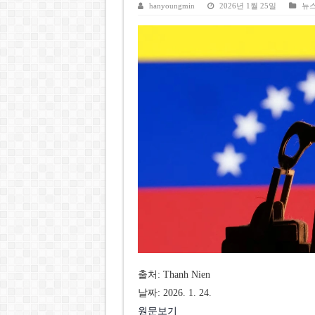
베트남주식 SST, 2025년 현금
hanyoungmin
2026년 1월 25일
뉴
베트남 전자비자 사기 웹사이트
호주 젯스타, 내년부터 기내 수
베트남, 8월부터 토지·측량 처
호찌민시, 약 6,500㎡ 토지 
출처: Thanh Nien
날짜: 2026. 1. 24.
원문보기