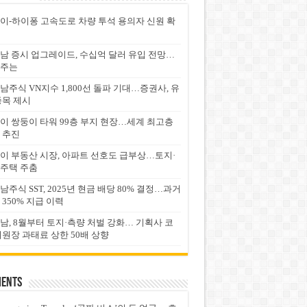
이-하이퐁 고속도로 차량 투석 용의자 신원 확
남 증시 업그레이드, 수십억 달러 유입 전망…
주는
남주식 VN지수 1,800선 돌파 기대…증권사, 유
종목 제시
이 쌍둥이 타워 99층 부지 현장…세계 최고층
 추진
이 부동산 시장, 아파트 선호도 급부상…토지·
주택 주춤
남주식 SST, 2025년 현금 배당 80% 결정…과거
 350% 지급 이력
남, 8월부터 토지·측량 처벌 강화… 기획사 코
위원장 과태료 상한 50배 상향
ents