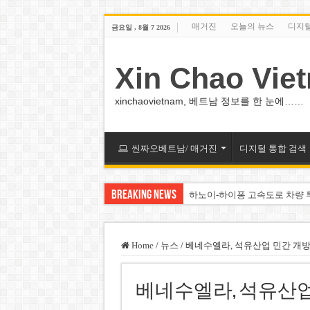
매거진
오늘의 뉴스
디지
금요일 , 8월 7 2026
Xin Chao Vie
xinchaovietnam, 베트남 정보를 한 눈에……
씬짜오베트남/ 매거진
디지털 통합 검색
Breaking News
하노이-하이퐁 고속도로 차량 
베트남 증시 업그레이드, 수십
베트남주식 VN지수 1,800선 
Home
/
뉴스
/
베네수엘라, 석유산업 민간 개방
하노이 쌍둥이 타워 99층 부지
베네수엘라, 석유산업
하노이 부동산 시장, 아파트 