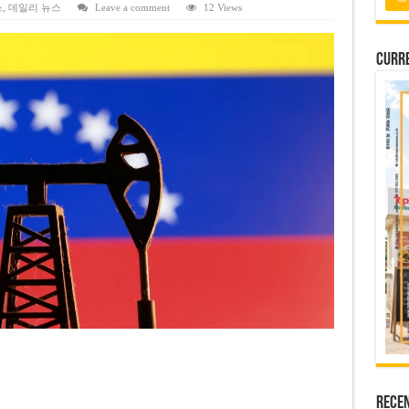
 배당 80% 결정…과거 최대 350% 지급 이력
스
,
데일리 뉴스
Leave a comment
12 Views
 주의…외국인 여행자 피해 경보
Curre
납칸 이용 유료화
벌 강화… 기획사 코뮌 위원장 과태료 상한 50배 상향
용도변경 승인…리조트 개발 추진
Rece