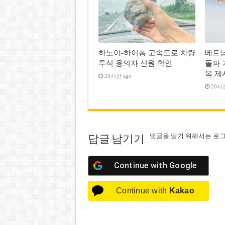
하노이-하이퐁 고속도로 차량
베트남
투석 용의자 신원 확인
돌파 
목 제
20시간 ago
20시간
댓글을 달기 위해서는
로
답글 남기기
Continue with
Google
Continue with
Kakao