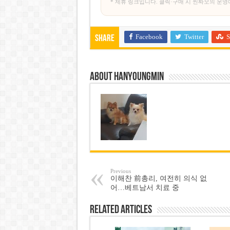
* 제휴 링크입니다. 클릭·구매 시 씬짜오의 운영
Facebook
Twitter
S
Share
About hanyoungmin
Previous
이해찬 前총리, 여전히 의식 없
어…베트남서 치료 중
Related Articles