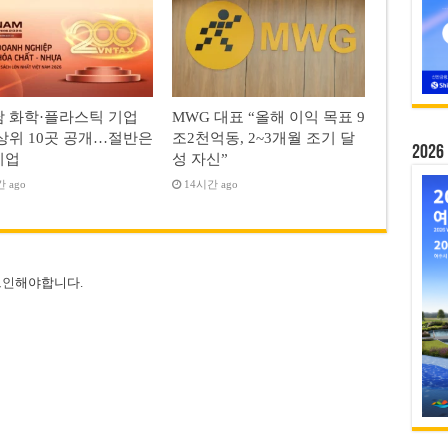
 화학·플라스틱 기업
MWG 대표 “올해 이익 목표 9
상위 10곳 공개…절반은
조2천억동, 2~3개월 조기 달
20
기업
성 자신”
 ago
14시간 ago
그인
해야합니다.