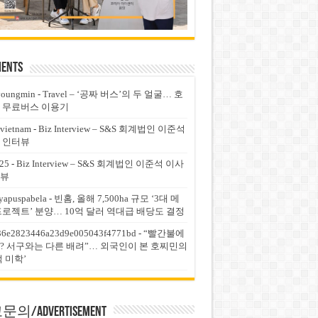
ents
youngmin
-
Travel – ‘공짜 버스’의 두 얼굴… 호
 무료버스 이용기
vietnam
-
Biz Interview – S&S 회계법인 이준석
 인터뷰
25
-
Biz Interview – S&S 회계법인 이준석 이사
뷰
yapuspabela
-
빈홈, 올해 7,500ha 규모 ‘3대 메
프로젝트’ 분양… 10억 달러 역대급 배당도 결정
36e2823446a23d9e005043f4771bd
-
“빨간불에
? 서구와는 다른 배려”… 외국인이 본 호찌민의
적 미학’
의/Advertisement