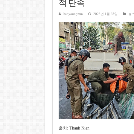
호찌민시, 올해 국경절 연휴 5일
적 단속
우크라이나 전황 1,623일: 
hanyoungmin
2026년 1월 25일
뉴
호찌민 Đá Đỏ 수로 정비 사업, 
미 국방부, 육군 참모총장 임명
조세심판원, 배우 유연석 30억
출처: Thanh Nien