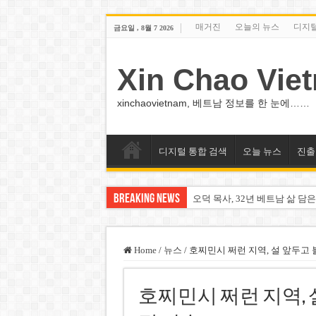
매거진
오늘의 뉴스
디지
금요일 , 8월 7 2026
Xin Chao Vie
xinchaovietnam, 베트남 정보를 한 눈에……
디지털 통합 검색
오늘 뉴스
진출
Breaking News
오덕 목사, 32년 베트남 삶 담은
베트남 화학·플라스틱 기업 납
MWG 대표 “올해 이익 목표 9
Home
/
뉴스
/
호찌민시 쩌런 지역, 설 앞두고 
FIFA 인판티노 회장, 유럽 축
호찌민시 쩌런 지역, 
미화원 쪽방 휴게실 논란…허리