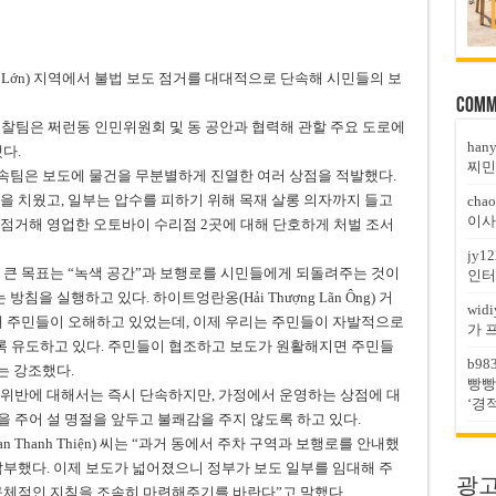
 Lớn) 지역에서 불법 보도 점거를 대대적으로 단속해 시민들의 보
Comm
경찰팀은 쩌런동 인민위원회 및 동 공안과 협력해 관할 주요 도로에
han
다.
찌민
에서 단속팀은 보도에 물건을 무분별하게 진열한 여러 상점을 적발했다.
을 치웠고, 일부는 압수를 피하기 위해 목재 살롱 의자까지 들고
chao
이사
점거해 영업한 오토바이 수리점 2곳에 대해 단호하게 처벌 조서
jy12
 큰 목표는 “녹색 공간”과 보행로를 시민들에게 되돌려주는 것이
인터
침을 실행하고 있다. 하이트엉란옹(Hải Thượng Lãn Ông) 거
widi
해 주민들이 오해하고 있었는데, 이제 우리는 주민들이 자발적으로
가 
 유도하고 있다. 주민들이 협조하고 보도가 원활해지면 주민들
b98
는 강조했다.
빵빵
 위반에 대해서는 즉시 단속하지만, 가정에서 운영하는 상점에 대
‘경
 주어 설 명절을 앞두고 불쾌감을 주지 않도록 하고 있다.
an Thanh Thiện) 씨는 “과거 동에서 주차 구역과 보행로를 안내했
납부했다. 이제 보도가 넓어졌으니 정부가 보도 일부를 임대해 주
광고문
구체적인 지침을 조속히 마련해주기를 바란다”고 말했다.