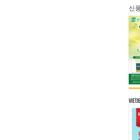
신
Vietj