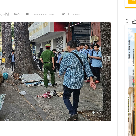
 연속 휴무 확정… 8월 29일~9월 2일
키이우, 탄도미사일 요격 실패…드론, 모스크바 집중 공격
스
,
데일리 뉴스
Leave a comment
16 Views
이번
2026년 말 완공 목표
 난항
 세금 불복 청구 기각