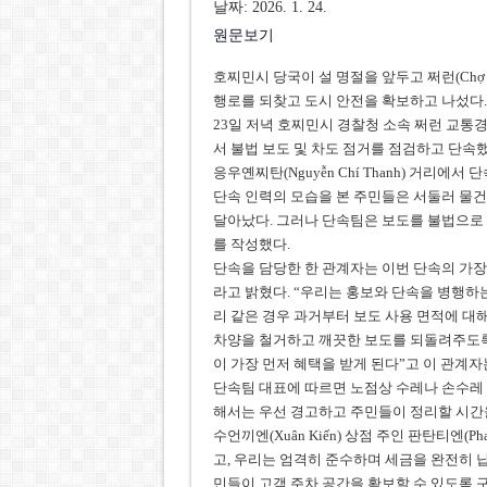
날짜: 2026. 1. 24.
원문보기
호찌민시 당국이 설 명절을 앞두고 쩌런(Chợ
행로를 되찾고 도시 안전을 확보하고 나섰다.
23일 저녁 호찌민시 경찰청 소속 쩌런 교통
서 불법 보도 및 차도 점거를 점검하고 단속했
응우옌찌탄(Nguyễn Chí Thanh) 거리
단속 인력의 모습을 본 주민들은 서둘러 물건
달아났다. 그러나 단속팀은 보도를 불법으로 
를 작성했다.
단속을 담당한 한 관계자는 이번 단속의 가장
라고 밝혔다. “우리는 홍보와 단속을 병행하는 방
리 같은 경우 과거부터 보도 사용 면적에 대
차양을 철거하고 깨끗한 보도를 되돌려주도록
이 가장 먼저 혜택을 받게 된다”고 이 관계자
단속팀 대표에 따르면 노점상 수레나 손수레
해서는 우선 경고하고 주민들이 정리할 시간을
수언끼엔(Xuân Kiến) 상점 주인 판탄티엔(Ph
고, 우리는 엄격히 준수하며 세금을 완전히 
민들이 고객 주차 공간을 확보할 수 있도록 