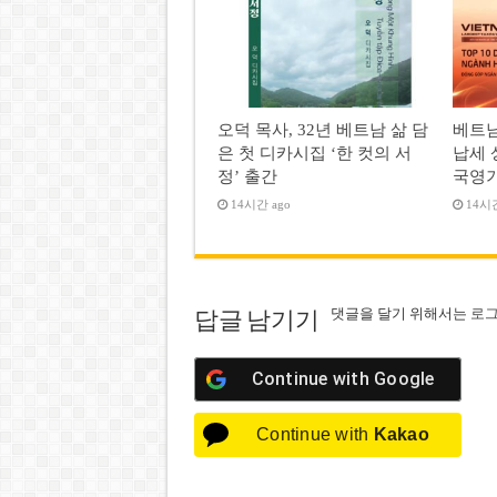
오덕 목사, 32년 베트남 삶 담
베트남
은 첫 디카시집 ‘한 컷의 서
납세 
정’ 출간
국영
14시간 ago
14시간
댓글을 달기 위해서는
로
답글 남기기
Continue with
Google
Continue with
Kakao