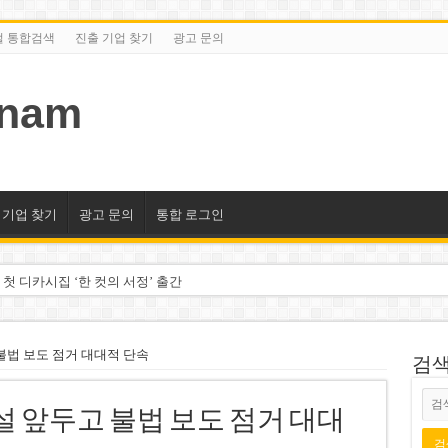
털 통합검색
진출 기업 찾기
광고 문의
tnam
 기업 찾기
광고 문의
통합 로그인
 첫 디카시집 ‘한 컷의 서정’ 출간
세 상위 10곳 공개…절반은 국영기업
조2천억동, 2~3개월 조기 달성 자신”
불법 보도 점거 대대적 단속
검색/
구계·북미 정치권 불신임 압박 직면
설 앞두고 불법 보도 점거 대대
도 못 펴는 열악한 환경