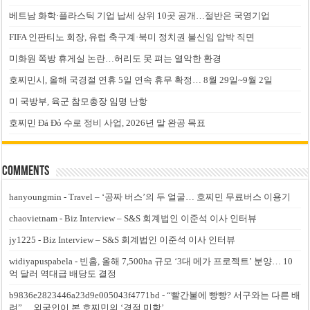
베트남 화학·플라스틱 기업 납세 상위 10곳 공개…절반은 국영기업
FIFA 인판티노 회장, 유럽 축구계·북미 정치권 불신임 압박 직면
미화원 쪽방 휴게실 논란…허리도 못 펴는 열악한 환경
호찌민시, 올해 국경절 연휴 5일 연속 휴무 확정… 8월 29일~9월 2일
미 국방부, 육군 참모총장 임명 난항
호찌민 Đá Đỏ 수로 정비 사업, 2026년 말 완공 목표
Comments
hanyoungmin
-
Travel – ‘공짜 버스’의 두 얼굴… 호찌민 무료버스 이용기
chaovietnam
-
Biz Interview – S&S 회계법인 이준석 이사 인터뷰
jy1225
-
Biz Interview – S&S 회계법인 이준석 이사 인터뷰
widiyapuspabela
-
빈홈, 올해 7,500ha 규모 ‘3대 메가 프로젝트’ 분양… 10
억 달러 역대급 배당도 결정
b9836e2823446a23d9e005043f4771bd
-
“빨간불에 빵빵? 서구와는 다른 배
려”… 외국인이 본 호찌민의 ‘경적 미학’