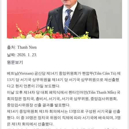
조세심판원, 배우 유연석 30억 세금 불복 청구 기각
베트남 축구, 아세안컵 2026 캄보디아전 대승 예고
출처: Thanh Nien
날짜: 2026. 1. 23.
원문보기
베트남(Vietnam) 공산당 제14기 중앙위원회가 쩐깜뚜(Trần Cẩm Tú) 제
13기 당 서기국 상무위원을 제14기 당 서기국 상무위원으로 재선출했
다고 현지 언론이 23일 보도했다.
이날 오후 제14차 당 대회 폐막식에서 쩐타인머언(Trần Thanh Mẫn) 국
회의장은 정치국, 총비서, 서기국, 서기국 상무위원, 중앙검사위원회,
중앙검사위원장 선출 결과를 발표했다.
제14기 중앙위원회 제1차 회의에서는 13명으로 구성된 서기국을 선출
했다. 이 중 10명은 정치국 위원이 직제에 따라 서기국에 배속되며, 3명
은 제1차 회의에서 선출됐다.