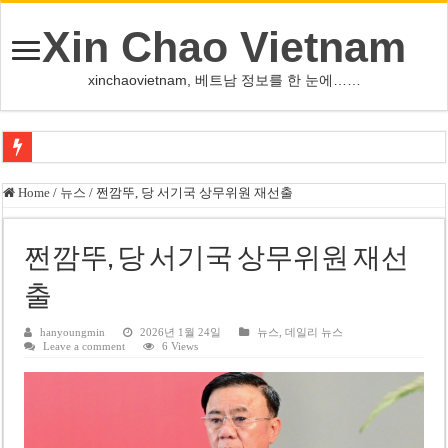
Xin Chao Vietnam
xinchaovietnam, 베트남 정보를 한 눈에……
베트남 화학·플라스틱 기업 납세 상위 10곳 공개…절반은 국영기업
Home
/
뉴스
/
쩐깜뚜, 당 서기국 상무위원 재선출
MWG 대표 “올해 이익 목표 9조2천억동, 2~3개월 조기 달성 자신”
FIFA 인판티노 회장, 유럽 축구계·북미 정치권 불신임 압박 직면
쩐깜뚜, 당 서기국 상무위원 재선
미화원 쪽방 휴게실 논란…허리도 못 펴는 열악한 환경
출
호찌민시, 올해 국경절 연휴 5일 연속 휴무 확정… 8월 29일~9월 2일
hanyoungmin
2026년 1월 24일
뉴스
,
데일리 뉴스
Leave a comment
6 Views
우크라이나 전황 1,623일: 키이우, 탄도미사일 요격 실패…드론, 모스크바 집
호찌민 Đá Đỏ 수로 정비 사업, 2026년 말 완공 목표
미 국방부, 육군 참모총장 임명 난항