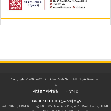
Copyright © 2003-2025
Xin Chào Việt Nam
. All Rights Reserved.
개인정보처리방침
|
이용약관
HANHOA CO., LTD (씬짜오베트남)
Add: 9th Fl, EBM Building, 683-685 Dien Bien Phu, W.25, Binh Thanh, HCMC
Tel: 028 3511 1075 / 95 | Mobile: 0908 225 000