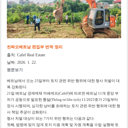
‘1,000억 달러 남북고속철 투자’ 호언장담 메콜로르 회장 체포
베트남 세무당국, 납세자 정보 공개 기준·절차 명확화
씬짜오베트남 편집부 번역·정리
출처: Cafef Real Estate
날짜: 2026. 1. 22.
원문보기
베트남에서 오는 25일부터 토지 관련 위반 행위에 대한 형사 처벌이 대
폭 강화된다.
21일 베트남 경제매체 까페에프(CafeF)에 따르면 베트남 11개 중앙 부
처가 공동으로 발표한 통달(Thông tư liên tịch) 11/2025호가 25일부터
정식 시행되며, 심각한 낭비를 초래하는 토지 관련 위반 행위에 대한 형
사 책임 추궁이 강화된다.
형사 처벌 대상이 되는 7가지 위반 행위는 다음과 같다.
첫째, 법령에 맞지 않게 토지 이용 계획 및 자원 계획을 수립·실행해 토