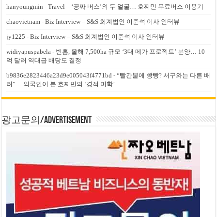
hanyoungmin
-
Travel – ‘공짜 버스’의 두 얼굴… 호찌민 무료버스 이용기
chaovietnam
-
Biz Interview – S&S 회계법인 이준석 이사 인터뷰
jy1225
-
Biz Interview – S&S 회계법인 이준석 이사 인터뷰
widiyapuspabela
-
빈홈, 올해 7,500ha 규모 ‘3대 메가 프로젝트’ 분양… 10
억 달러 역대급 배당도 결정
b9836e2823446a23d9e005043f4771bd
-
“빨간불에 빵빵? 서구와는 다른 배
려”… 외국인이 본 호찌민의 ‘경적 미학’
광고문의/Advertisement