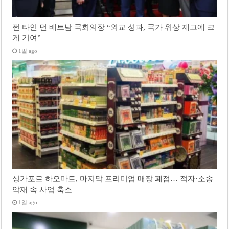
쩐 타인 먼 베트남 국회의장 “외교 성과, 국가 위상 제고에 크
게 기여”
1일 ago
싱가포르 하오마트, 마지막 프리미엄 매장 폐점… 적자·소송
악재 속 사업 축소
1일 ago