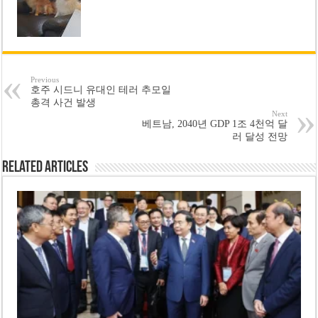
Previous
호주 시드니 유대인 테러 추모일
총격 사건 발생
Next
베트남, 2040년 GDP 1조 4천억 달
러 달성 전망
Related Articles