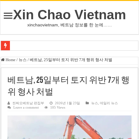
Xin Chao Vietnam
xinchaovietnam, 베트남 정보를 한 눈에……
쩐 타인 먼 베트남 국회의장 “외교 성과, 국가 위상 제고에 크게 기여”
Home
/
뉴스
/
베트남, 25일부터 토지 위반 7개 행위 형사 처벌
싱가포르 하오마트, 마지막 프리미엄 매장 폐점… 적자·소송 악재 속 사업 축
베트남 은행 분기 순이익 1조 동 시대…비엣콤뱅크 등 5곳 돌파
베트남, 25일부터 토지 위반 7개 행
PNJ, 다이아몬드 밀수 여파에 2분기 적자… 10월 임시 주총 개최
위 형사 처벌
팜 녓 브엉 빈그룹 회장 딸, 그룹 계열사 경영에 첫 등장
씬짜오베트남 편집부
2026년 1월 23일
뉴스
,
데일리 뉴스
Leave a comment
105 Views
케펠, 투티엠 엠파이어시티 지분 전량 2억7000만 달러에 매각
베트남 MB은행, 2026년 수익 목표 자신…부동산 대출 비율 13% 고수
베트남주식 HAT, 15년 연속 현금 배당…주당 3,000동 지급