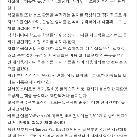
시설에는 깨끗한 물, 손 비누, 화장지, 뚜껑 있는 쓰레기통이 구비돼야
한다.
학교들은 또한 청소 활동을 추적하는 일지를 작성하고, 정기적으로 유
지보수를 실시하며, 손상된 장비를 신속히 수리하거나 막힘과 누수 문
제를 해결해야 한다.
각 학기마다 학교는 학생들의 위생 상태에 대한 피드백을 조사하고 문
제가 발견되면 시정 조치를 취해야 한다.
지침은 급식 서비스에 대한 감독도 강화했다. 기존 식품 안전, 식재료
조달, 주방 절차 규정 외에 학교들은 비용 절감을 위해 식용유를 여러
번 재사용하거나 묵은 기름과 새 기름을 섞어 사용해서는 안 된다는 경
고를 받았다.
튀김 후 비정상적인 냄새, 색 변화, 거품 발생 또는 과도한 잔류물을 보
이는 기름은 폐기해야 한다.
일회용 스티로폼 용기, 일회용 플라스틱 제품, 출처가 불분명한 재활용
포장재는 학생 급식에서 제한되거나 금지된다.
교육훈련국은 학교장이 새로운 요구사항 준수에 대한 전적인 책임을
진다고 밝혔다.
베트남 언론 VnExpress에 따르면 호찌민시에는 3,500개 이상의 학교에
약 260만명의 학생이 재학 중이다.
응웬 반 히에우(Nguyen Van Hieu) 호찌민시 교육훈련국장은 지난해 8
월 새 학년도 준비 회의에서 많은 학교 화장실이 여전히 열악한 상태로