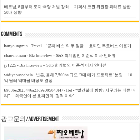
베트남, 8월부터 토지·측량 처벌 강화… 기획사 코뮌 위원장 과태료 상한
50배 상향
Comments
hanyoungmin
-
Travel – ‘공짜 버스’의 두 얼굴… 호찌민 무료버스 이용기
chaovietnam
-
Biz Interview – S&S 회계법인 이준석 이사 인터뷰
jy1225
-
Biz Interview – S&S 회계법인 이준석 이사 인터뷰
widiyapuspabela
-
빈홈, 올해 7,500ha 규모 ‘3대 메가 프로젝트’ 분양… 10
억 달러 역대급 배당도 결정
b9836e2823446a23d9e005043f4771bd
-
“빨간불에 빵빵? 서구와는 다른 배
려”… 외국인이 본 호찌민의 ‘경적 미학’
광고문의/Advertisement