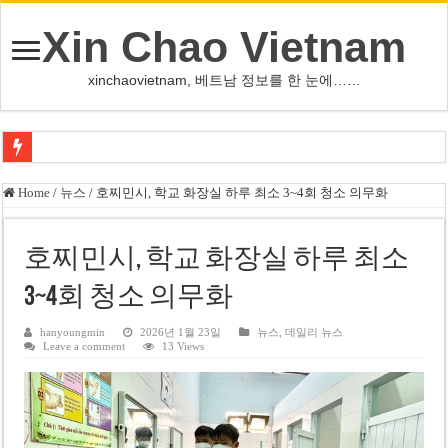
Xin Chao Vietnam
xinchaovietnam, 베트남 정보를 한 눈에……
하노이-하이퐁 고속도로 차량 투석 용의자 신원 확인
Home
/
뉴스
/
호찌민시, 학교 화장실 하루 최소 3~4회 청소 의무화
베트남 증시 업그레이드, 수십억 달러 유입 전망…수혜주는
베트남주식 VN지수 1,800선 돌파 기대…증권사, 유망 종목 제시
호찌민시, 학교 화장실 하루 최소
하노이 쌍둥이 타워 99층 부지 현장…세계 최고층 빌딩 추진
3~4회 청소 의무화
하노이 부동산 시장, 아파트 선호도 급부상…토지·단독주택 주춤
hanyoungmin
2026년 1월 23일
뉴스
,
데일리 뉴스
Leave a comment
13 Views
베트남주식 SST, 2025년 현금 배당 80% 결정…과거 최대 350% 지급 이력
베트남 전자비자 사기 웹사이트 주의…외국인 여행자 피해 경보
호주 젯스타, 내년부터 기내 수납칸 이용 유료화