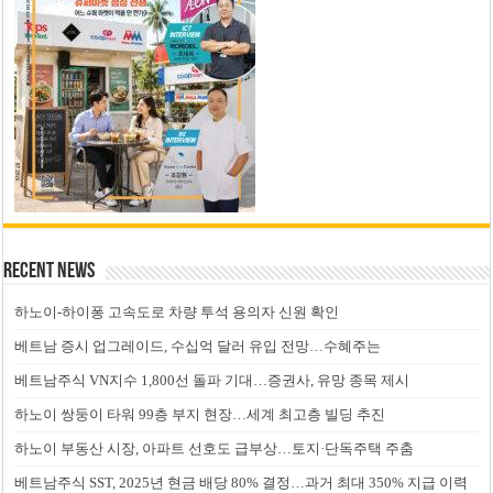
Recent News
하노이-하이퐁 고속도로 차량 투석 용의자 신원 확인
베트남 증시 업그레이드, 수십억 달러 유입 전망…수혜주는
베트남주식 VN지수 1,800선 돌파 기대…증권사, 유망 종목 제시
하노이 쌍둥이 타워 99층 부지 현장…세계 최고층 빌딩 추진
하노이 부동산 시장, 아파트 선호도 급부상…토지·단독주택 주춤
베트남주식 SST, 2025년 현금 배당 80% 결정…과거 최대 350% 지급 이력