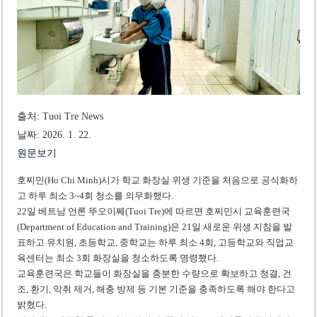
베트남, 8월부터 토지·측량 처벌 강화… 기획사 코뮌 위원장 과태료 상한 50배
호찌민시, 약 6,500㎡ 토지 용도변경 승인…리조트 개발 추진
출처: Tuoi Tre News
날짜: 2026. 1. 22.
원문보기
호찌민(Ho Chi Minh)시가 학교 화장실 위생 기준을 처음으로 공식화하
고 하루 최소 3~4회 청소를 의무화했다.
22일 베트남 언론 뚜오이쩨(Tuoi Tre)에 따르면 호찌민시 교육훈련국
(Department of Education and Training)은 21일 새로운 위생 지침을 발
표하고 유치원, 초등학교, 중학교는 하루 최소 4회, 고등학교와 직업교
육센터는 최소 3회 화장실을 청소하도록 명령했다.
교육훈련국은 학교들이 화장실을 충분한 수량으로 확보하고 청결, 건
조, 환기, 악취 제거, 해충 방제 등 기본 기준을 충족하도록 해야 한다고
밝혔다.