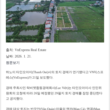
미 국방부, 육군 참모총장 임명 난항
조세심판원, 배우 유연석 30억 세금 불복 청구 기각
출처: VnExpress Real Estate
날짜: 2026. 1. 21.
원문보기
하노이 타인오아이(Thanh Oai)사의 토지 경매가 연기됐다고 VN익스프
레스(VnExpress)가 21일 보도했다.
경매 주최사인 락비엣합동경매회사(Lạc Việt)는 타인오아이사 인민위
원회의 요청에 따라 26일 예정됐던 29필지 토지 경매를 잠정 중단한다
고 공지했다.
경매 대상 토지는 반꾸안(Văn Quán) 마을의 맨까(Man Cá), 맨꽁(Man