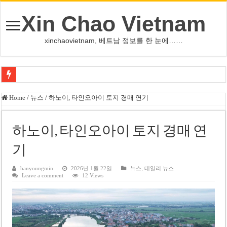
Xin Chao Vietnam
xinchaovietnam, 베트남 정보를 한 눈에……
오덕 목사, 32년 베트남 삶 담은 첫 디카시집 ‘한 컷의 서정’ 출간
Home
/
뉴스
/
하노이, 타인오아이 토지 경매 연기
베트남 화학·플라스틱 기업 납세 상위 10곳 공개…절반은 국영기업
MWG 대표 “올해 이익 목표 9조2천억동, 2~3개월 조기 달성 자신”
하노이, 타인오아이 토지 경매 연
FIFA 인판티노 회장, 유럽 축구계·북미 정치권 불신임 압박 직면
기
미화원 쪽방 휴게실 논란…허리도 못 펴는 열악한 환경
hanyoungmin
2026년 1월 22일
뉴스
,
데일리 뉴스
Leave a comment
12 Views
호찌민시, 올해 국경절 연휴 5일 연속 휴무 확정… 8월 29일~9월 2일
우크라이나 전황 1,623일: 키이우, 탄도미사일 요격 실패…드론, 모스크바 집
호찌민 Đá Đỏ 수로 정비 사업, 2026년 말 완공 목표