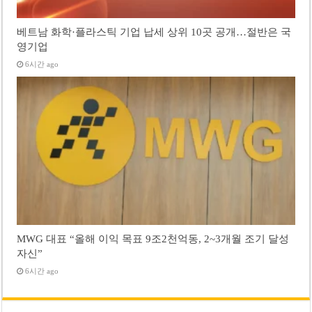
베트남 화학·플라스틱 기업 납세 상위 10곳 공개…절반은 국
영기업
6시간 ago
MWG 대표 “올해 이익 목표 9조2천억동, 2~3개월 조기 달성
자신”
6시간 ago