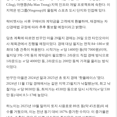
Cổng), 마맨쫑(Mạ Man Trong) 지역 인프라 개발 프로젝트에 속한다. 이
지역은 빈그룹(Vingroup)의 올림픽 스포츠 도시 단지와 인접해 있다.
락비엣사는 서류 구매비와 계약금을 고객에게 환불하며, 재경매는 자
산경매법 규정에 따라 추후 통보할 예정이라고 밝혔다.
당초 계획에 따르면 반꾸안 마을 29필지 경매는 26일 오전 타인오아이
사 체육관에서 진행될 예정이었다. 경매 대상 필지는 면적 84~180㎡로
최대 5층 건축이 허용된다. 시작가는 ㎡당 1400만 동(약 7000원)이며,
필지당 3억~5억 동의 계약금이 필요했다. 2라운드 직접 경매 방식으로
1라운드는 ㎡당 4000만 동, 2라운드는 200만 동씩 가격을 올리는 방식
이었다.
반꾸안 마을은 2024년 말과 2025년 초 토지 경매 ‘핫플레이스’였다.
2024년 11월 15일 경매에서는 같은 지역 25필지가 낙찰됐는데, 최고 낙
찰가는 ㎡당 9030만 동, 최저가는 4530만 동으로 당시 시작가(㎡당 530
만 동) 대비 8.5~17배 높았다.
하노이는 2025년 10월 말까지 토지 사용료로 89조 동(약 45조원)의 세
수를 거뒀으며, 이는 전년 동기 대비 167% 증가한 수치다. 이 증가율은