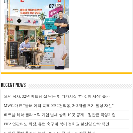
Recent News
오덕 목사, 32년 베트남 삶 담은 첫 디카시집 ‘한 컷의 서정’ 출간
MWG 대표 “올해 이익 목표 9조2천억동, 2~3개월 조기 달성 자신”
베트남 화학·플라스틱 기업 납세 상위 10곳 공개…절반은 국영기업
FIFA 인판티노 회장, 유럽 축구계·북미 정치권 불신임 압박 직면