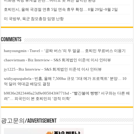
미화원 쪽방 휴게실 논란…허리도 못 펴는 열악한 환경
호찌민시, 올해 국경절 연휴 5일 연속 휴무 확정… 8월 29일~9월 2일
미 국방부, 육군 참모총장 임명 난항
Comments
hanyoungmin
-
Travel – ‘공짜 버스’의 두 얼굴… 호찌민 무료버스 이용기
chaovietnam
-
Biz Interview – S&S 회계법인 이준석 이사 인터뷰
jy1225
-
Biz Interview – S&S 회계법인 이준석 이사 인터뷰
widiyapuspabela
-
빈홈, 올해 7,500ha 규모 ‘3대 메가 프로젝트’ 분양… 10
억 달러 역대급 배당도 결정
b9836e2823446a23d9e005043f4771bd
-
“빨간불에 빵빵? 서구와는 다른 배
려”… 외국인이 본 호찌민의 ‘경적 미학’
광고문의/Advertisement