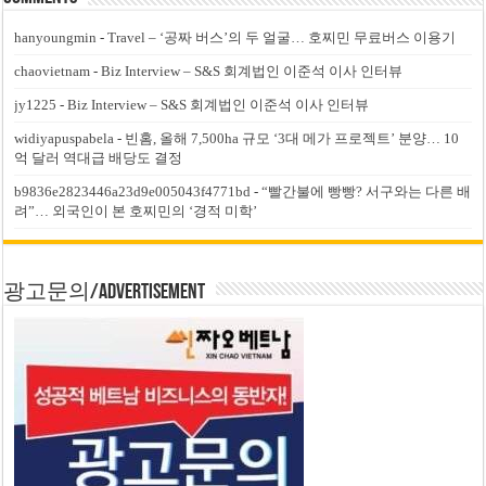
hanyoungmin
-
Travel – ‘공짜 버스’의 두 얼굴… 호찌민 무료버스 이용기
chaovietnam
-
Biz Interview – S&S 회계법인 이준석 이사 인터뷰
jy1225
-
Biz Interview – S&S 회계법인 이준석 이사 인터뷰
widiyapuspabela
-
빈홈, 올해 7,500ha 규모 ‘3대 메가 프로젝트’ 분양… 10
억 달러 역대급 배당도 결정
b9836e2823446a23d9e005043f4771bd
-
“빨간불에 빵빵? 서구와는 다른 배
려”… 외국인이 본 호찌민의 ‘경적 미학’
광고문의/Advertisement