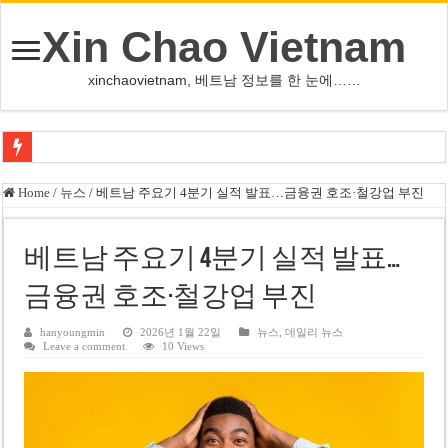
Xin Chao Vietnam
xinchaovietnam, 베트남 정보를 한 눈에……
오덕 목사, 32년 베트남 삶 담은 첫 디카시집 ‘한 컷의 서정’ 출간
Home
/
뉴스
/
베트남 주요기 4분기 실적 발표…금융권 호조·철강업 부진
베트남 화학·플라스틱 기업 납세 상위 10곳 공개…절반은 국영기업
MWG 대표 “올해 이익 목표 9조2천억동, 2~3개월 조기 달성 자신”
베트남 주요기 4분기 실적 발표…
FIFA 인판티노 회장, 유럽 축구계·북미 정치권 불신임 압박 직면
금융권 호조·철강업 부진
미화원 쪽방 휴게실 논란…허리도 못 펴는 열악한 환경
hanyoungmin
2026년 1월 22일
뉴스
,
데일리 뉴스
Leave a comment
10 Views
호찌민시, 올해 국경절 연휴 5일 연속 휴무 확정… 8월 29일~9월 2일
우크라이나 전황 1,623일: 키이우, 탄도미사일 요격 실패…드론, 모스크바 집
호찌민 Đá Đỏ 수로 정비 사업, 2026년 말 완공 목표