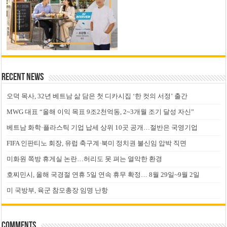
Recent News
오덕 목사, 32년 베트남 삶 담은 첫 디카시집 ‘한 컷의 서정’ 출간
MWG 대표 “올해 이익 목표 9조2천억동, 2~3개월 조기 달성 자신”
베트남 화학·플라스틱 기업 납세 상위 10곳 공개…절반은 국영기업
FIFA 인판티노 회장, 유럽 축구계·북미 정치권 불신임 압박 직면
미화원 쪽방 휴게실 논란…허리도 못 펴는 열악한 환경
호찌민시, 올해 국경절 연휴 5일 연속 휴무 확정… 8월 29일~9월 2일
미 국방부, 육군 참모총장 임명 난항
Comments