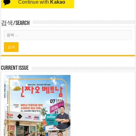
Continue with
Kakao
검색/Search
Current Issue