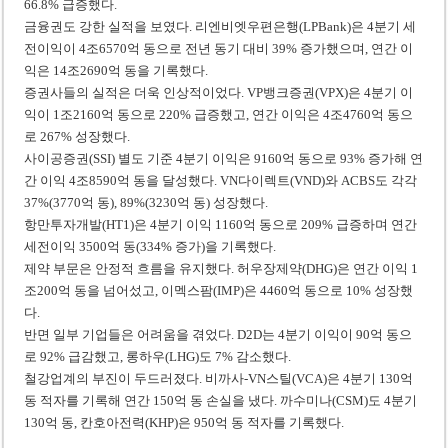
66.8% 급증했다.
금융권도 강한 실적을 보였다. 리엔비엣우편은행(LPBank)은 4분기 세
전이익이 4조6570억 동으로 전년 동기 대비 39% 증가했으며, 연간 이
익은 14조2690억 동을 기록했다.
증권사들의 실적은 더욱 인상적이었다. VP뱅크증권(VPX)은 4분기 이
익이 1조2160억 동으로 220% 급증했고, 연간 이익은 4조4760억 동으
로 267% 성장했다.
사이공증권(SSI) 별도 기준 4분기 이익은 9160억 동으로 93% 증가해 연
간 이익 4조8590억 동을 달성했다. VN다이렉트(VND)와 ACBS도 각각
37%(3770억 동), 89%(3230억 동) 성장했다.
항만투자개발(HT1)은 4분기 이익 1160억 동으로 209% 급증하며 연간
세전이익 3500억 동(334% 증가)을 기록했다.
제약 부문은 안정적 흐름을 유지했다. 허우장제약(DHG)은 연간 이익 1
조200억 동을 넘어섰고, 이멕스팜(IMP)은 4460억 동으로 10% 성장했
다.
반면 일부 기업들은 어려움을 겪었다. D2D는 4분기 이익이 90억 동으
로 92% 급감했고, 롱하우(LHG)도 7% 감소했다.
철강업계의 부진이 두드러졌다. 비까사-VN스틸(VCA)은 4분기 130억
동 적자를 기록해 연간 150억 동 손실을 냈다. 까수미나(CSM)도 4분기
130억 동, 칸호아전력(KHP)은 950억 동 적자를 기록했다.