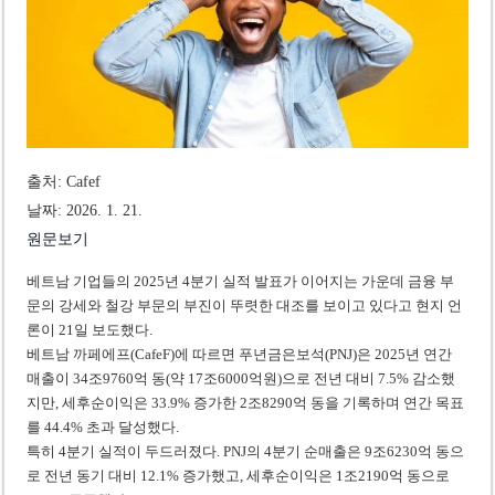
미 국방부, 육군 참모총장 임명 난항
조세심판원, 배우 유연석 30억 세금 불복 청구 기각
출처: Cafef
날짜: 2026. 1. 21.
원문보기
베트남 기업들의 2025년 4분기 실적 발표가 이어지는 가운데 금융 부
문의 강세와 철강 부문의 부진이 뚜렷한 대조를 보이고 있다고 현지 언
론이 21일 보도했다.
베트남 까페에프(CafeF)에 따르면 푸년금은보석(PNJ)은 2025년 연간
매출이 34조9760억 동(약 17조6000억원)으로 전년 대비 7.5% 감소했
지만, 세후순이익은 33.9% 증가한 2조8290억 동을 기록하며 연간 목표
를 44.4% 초과 달성했다.
특히 4분기 실적이 두드러졌다. PNJ의 4분기 순매출은 9조6230억 동으
로 전년 동기 대비 12.1% 증가했고, 세후순이익은 1조2190억 동으로