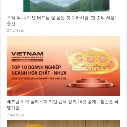
오덕 목사, 32년 베트남 삶 담은 첫 디카시집 ‘한 컷의 서정’
출간
7시간 ago
베트남 화학·플라스틱 기업 납세 상위 10곳 공개…절반은 국
영기업
8시간 ago