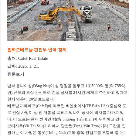
‘1,000억 달러 남북고속철 투자’ 호언장담 메콜로르 회장 체포
베트남 세무당국, 납세자 정보 공개 기준·절차 명확화
씬짜오베트남 편집부 번역·정리
출처: Cafef Real Estate
날짜: 2026. 1. 21.
원문보기
남부 동나이성(Đồng Nai)이 설 명절을 앞두고 1조5000억 동(약 755억
원) 규모의 도심 간선도로 건설 공사를 24시간 체제로 추진하고 있다고
현지 언론이 20일 보도했다.
베트남 까페에프(CafeF)에 따르면 비엔호아시(TP Biên Hòa) 중심축 도
로 건설 사업이 설 전 개통을 목표로 막바지 공사에 박차를 가하고 있
다. 이 도로는 현재 짠비엔 방(坊·phường Trấn Biên)에 위치하고 있다.
보띠사우(Võ Thị Sáu)거리에서 당반쩐(Đặng Văn Trơn)거리 구간을 연
결하는 이 사업은 통녓(Thống Nhất)교와 양쪽 진입로를 포함해 총 5.4