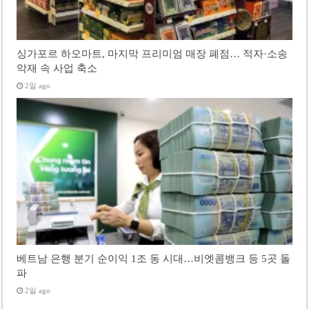
싱가포르 하오마트, 마지막 프리미엄 매장 폐점… 적자·소송
악재 속 사업 축소
2일 ago
베트남 은행 분기 순이익 1조 동 시대…비엣콤뱅크 등 5곳 돌
파
2일 ago