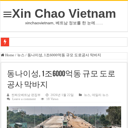
Xin Chao Vietnam
xinchaovietnam, 베트남 정보를 한 눈에……
쩐 타인 먼 베트남 국회의장 “외교 성과, 국가 위상 제고에 크게 기여”
Home
/
뉴스
/
동나이성, 1조6000억동 규모 도로공사 막바지
싱가포르 하오마트, 마지막 프리미엄 매장 폐점… 적자·소송 악재 속 사업 축
베트남 은행 분기 순이익 1조 동 시대…비엣콤뱅크 등 5곳 돌파
동나이성, 1조6000억동 규모 도로
PNJ, 다이아몬드 밀수 여파에 2분기 적자… 10월 임시 주총 개최
공사 막바지
팜 녓 브엉 빈그룹 회장 딸, 그룹 계열사 경영에 첫 등장
씬짜오베트남 편집부
2026년 1월 22일
뉴스
,
데일리 뉴스
Leave a comment
18 Views
케펠, 투티엠 엠파이어시티 지분 전량 2억7000만 달러에 매각
베트남 MB은행, 2026년 수익 목표 자신…부동산 대출 비율 13% 고수
베트남주식 HAT, 15년 연속 현금 배당…주당 3,000동 지급