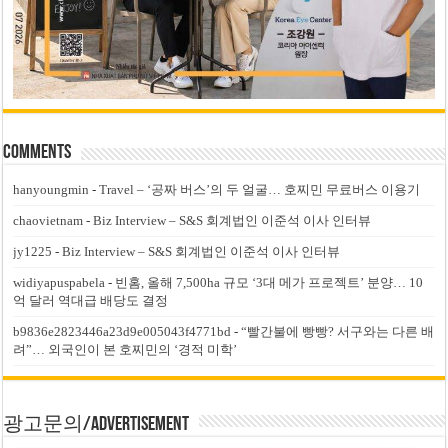
Comments
hanyoungmin
-
Travel – ‘공짜 버스’의 두 얼굴… 호찌민 무료버스 이용기
chaovietnam
-
Biz Interview – S&S 회계법인 이준석 이사 인터뷰
jy1225
-
Biz Interview – S&S 회계법인 이준석 이사 인터뷰
widiyapuspabela
-
빈홈, 올해 7,500ha 규모 ‘3대 메가 프로젝트’ 분양… 10
억 달러 역대급 배당도 결정
b9836e2823446a23d9e005043f4771bd
-
“빨간불에 빵빵? 서구와는 다른 배
려”… 외국인이 본 호찌민의 ‘경적 미학’
광고문의/Advertisement