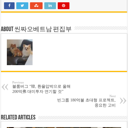
About 씬짜오베트남 편집부
Previous
블룸버그 “韓, 환율압박으로 올해
200억弗 대미투자 연기할 것”
Next
빈그룹 180억불 초대형 프로젝트,
중요한 고비
Related Articles