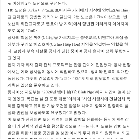
㎞ 이상의 2개 노선으로 구성된다.
1번 노선은 3.7㎞ 이상으로 보띠사우 거리에서 시작해 안하오(An Hảo)
교 교차로의 당반쩐 거리에서 끝난다. 2번 노선은 1.7㎞ 이상으로 1번
노선의 회전교차로(히엡호아 방 지역)에서 당반쩐 거리까지 이어지며
도로 폭이 47m다.
공사의 핵심은 까이(Cái)강을 가로지르는 통녓교로, 비엔호아 도심 중
심부와 꾸러오 히엡호아(Cù lao Hiệp Hòa) 지역을 연결하는 역할을 한
다. 교량과 부속 시설물 공사가 진행 중이며 공사 윤곽이 점차 뚜렷해지
고 있다.
현지 기자 취재 결과 전체 프로젝트는 완공 단계에 진입했다. 공사 현장
에서는 여러 공사팀이 동시에 작업하고 있으며, 장비와 인력이 최대한
동원됐다. 다수의 건설업체가 “3교대 4조” 체제로 밤낮없이 작업하며
계획된 일정을 준수하고 있다.
동나이성 지도부는 “2026년 뱀띠 설(Tết Bính Ngọ)까지 시간이 얼마 남
지 않았고, 목표는 설 전 도로 개통”이라며 “사업 시행사에 건설업체 독
려를 강화하고 유리한 기상 조건을 활용해 나머지 항목에 집중하며 품
질과 안전을 보장하도록 요구했다”고 밝혔다.
이 도로가 완공되면 도심 지역의 교통 압박을 완화하는 동시에 까이강
을 따라 전략적 연결축을 형성할 것으로 기대된다. 이 도로는 강변 도시
발전을 위한 새로운 공간을 열 뿐만 아니라 투자 유치의 원동력이 되고