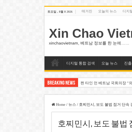
매거진
오늘의 뉴스
디지
토요일 , 8월 8 2026
Xin Chao Vie
xinchaovietnam, 베트남 정보를 한 눈에……
디지털 통합 검색
오늘 뉴스
진출
Breaking News
쩐 타인 먼 베트남 국회의장 “외
싱가포르 하오마트, 마지막 프리
베트남 은행 분기 순이익 1조 
Home
/
뉴스
/
호찌민시, 보도 불법 점거 단속 
PNJ, 다이아몬드 밀수 여파에 
호찌민시, 보도 불법 
팜 녓 브엉 빈그룹 회장 딸, 그