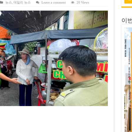
 전량 2억7000만 달러에 매각
뉴스
,
데일리 뉴스
Leave a comment
20 Views
 목표 자신…부동산 대출 비율 13% 고수
이번
금 배당…주당 3,000동 지급
자’ 호언장담 메콜로르 회장 체포
공개 기준·절차 명확화