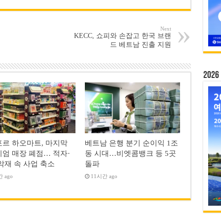
Next
KECC, 쇼피와 손잡고 한국 브랜
드 베트남 진출 지원
20
르 하오마트, 마지막
베트남 은행 분기 순이익 1조
엄 매장 폐점… 적자·
동 시대…비엣콤뱅크 등 5곳
악재 속 사업 축소
돌파
 ago
11시간 ago