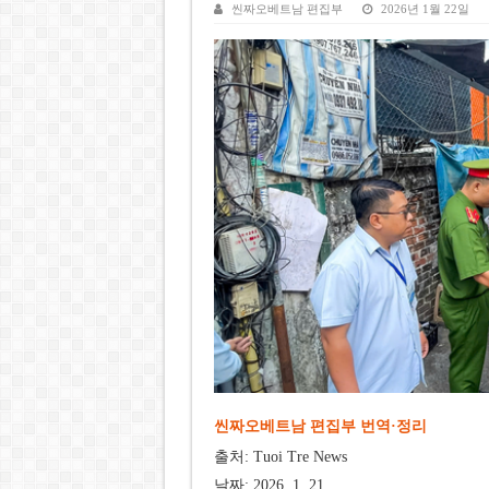
케펠, 투티엠 엠파이어시티 지분
씬짜오베트남 편집부
2026년 1월 22일
베트남 MB은행, 2026년 수익
베트남주식 HAT, 15년 연속 현
‘1,000억 달러 남북고속철 투
베트남 세무당국, 납세자 정보 
씬짜오베트남 편집부 번역·정리
출처: Tuoi Tre News
날짜: 2026. 1. 21.