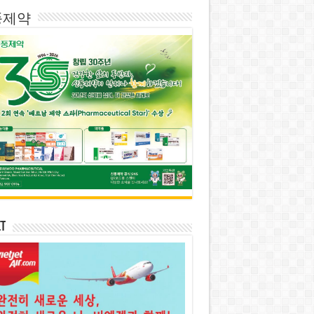
풍제약
et