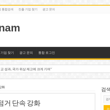
털 통합검색
진출 기업 찾기
광고 문의
tnam
 기업 찾기
광고 문의
통합 로그인
교 성과, 국가 위상 제고에 크게 기여”
미엄 매장 폐점… 적자·소송 악재 속 사업 축소
동 시대…비엣콤뱅크 등 5곳 돌파
강화
검색/
2분기 적자… 10월 임시 주총 개최
점거 단속 강화
룹 계열사 경영에 첫 등장