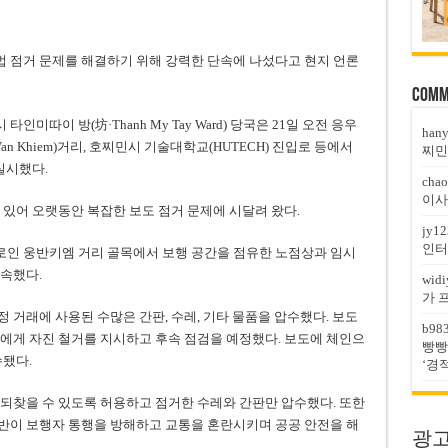
보도 불법 점거 문제를 해결하기 위해 강력한 단속에 나섰다고 현지 언론
Comm
타인미따이 방(坊·Thanh My Tay Ward) 당국은 21일 오전 응우
han
g Van Khiem)거리, 호찌민시 기술대학교(HUTECH) 진입로 등에서
찌민
실시했다.
chao
이사
 있어 오랫동안 복잡한 보도 점거 문제에 시달려 왔다.
jy12
인터
로인 웅반키엠 거리 골목에서 보행 공간을 점유한 노점상과 임시
속했다.
widi
가 
 거래에 사용된 수많은 간판, 수레, 기타 물품을 압수했다. 보도
b98
에게 자진 철거를 지시하고 후속 점검을 예정했다. 보도에 체인으
빵빵
수됐다.
‘경
되찾을 수 있도록 허용하고 점거한 수레와 간판만 압수했다. 또한
반이 보행자 통행을 방해하고 교통을 혼란시키며 공공 안전을 해
광고문