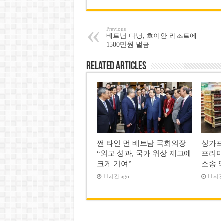
Previous
베트남 다낭, 호이안 리조트에
1500만원 벌금
Related Articles
쩐 타인 먼 베트남 국회의장
싱가포
“외교 성과, 국가 위상 제고에
프리미
크게 기여”
소송 
11시간 ago
11시간