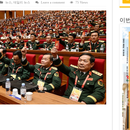
 전량 2억7000만 달러에 매각
뉴스
,
데일리 뉴스
Leave a comment
75 Views
 목표 자신…부동산 대출 비율 13% 고수
이번
금 배당…주당 3,000동 지급
자’ 호언장담 메콜로르 회장 체포
공개 기준·절차 명확화