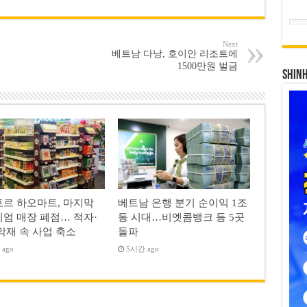
Next
베트남 다낭, 호이안 리조트에
1500만원 벌금
SHIN
르 하오마트, 마지막
베트남 은행 분기 순이익 1조
엄 매장 폐점… 적자·
동 시대…비엣콤뱅크 등 5곳
악재 속 사업 축소
돌파
ago
5시간 ago