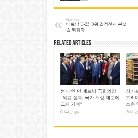
Previous
베트남 U-23, 3위 결정전서 본모
습 되찾자
Related Articles
쩐 타인 먼 베트남 국회의장
싱가포
“외교 성과, 국가 위상 제고에
프리미
크게 기여”
소송 
5시간 ago
5시간 