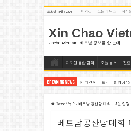
매거진
오늘의 뉴스
디지
토요일 , 8월 8 2026
Xin Chao Vie
xinchaovietnam, 베트남 정보를 한 눈에……
디지털 통합 검색
오늘 뉴스
진출
Breaking News
쩐 타인 먼 베트남 국회의장 “외
싱가포르 하오마트, 마지막 프리
베트남 은행 분기 순이익 1조 
Home
/
뉴스
/
베트남 공산당 대회, 1.5일 일정
PNJ, 다이아몬드 밀수 여파에 
베트남 공산당 대회, 1
팜 녓 브엉 빈그룹 회장 딸, 그