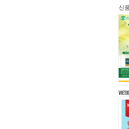
신
Vietj