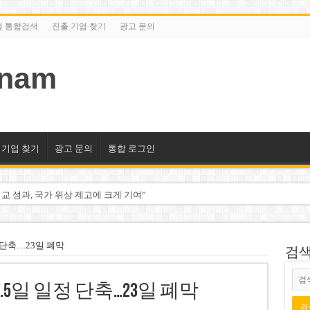
털 통합검색
진출 기업 찾기
광고 문의
tnam
 기업 찾기
광고 문의
통합 로그인
교 성과, 국가 위상 제고에 크게 기여”
미엄 매장 폐점… 적자·소송 악재 속 사업 축소
동 시대…비엣콤뱅크 등 5곳 돌파
 단축…23일 폐막
검색/
2분기 적자… 10월 임시 주총 개최
.5일 일정 단축…23일 폐막
룹 계열사 경영에 첫 등장