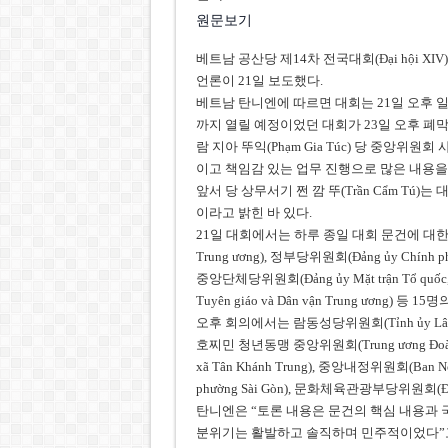
원문보기
베트남 공산당 제14차 전국대회(Đại hội X
언론이 21일 보도했다.
베트남 탄니엔에 따르면 대회는 21일 오후 일
까지 열릴 예정이었던 대회가 23일 오후 폐막
람 지아 뚜익(Phạm Gia Túc) 당 중앙위
이고 책임감 있는 업무 진행으로 많은 내용을
앞서 당 상무서기 쩐 깜 뚜(Trần Cẩm Tú
이라고 밝힌 바 있다.
21일 대회에서는 하루 종일 대회 문건에 대한
Trung ương), 정부당위원회(Đảng ủy Chính 
중앙단체당위원회(Đảng ủy Mặt trận Tổ quốc
Tuyên giáo và Dân vận Trung ương) 
오후 회의에서는 람동성당위원회(Tỉnh ủy Lâm Đ
호찌민 청년동맹 중앙위원회(Trung ương Đoàn
xã Tân Khánh Trung), 중앙내정위원회(Ban 
phường Sài Gòn), 문화체육관광부당위원회(Đ
탄니엔은 “토론 내용은 문건의 핵심 내용과 
분위기는 활발하고 솔직하며 민주적이었다”고