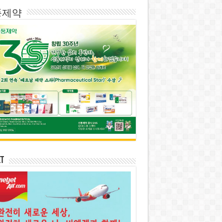
풍제약
et