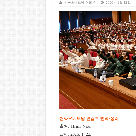
케펠, 투티엠 엠파이어시티 지분
씬짜오베트남 편집부
2026년 1월 22일
베트남 MB은행, 2026년 수익
베트남주식 HAT, 15년 연속 현
‘1,000억 달러 남북고속철 투
베트남 세무당국, 납세자 정보 
씬짜오베트남 편집부 번역·정리
출처: Thanh Nien
날짜: 2026. 1. 22.