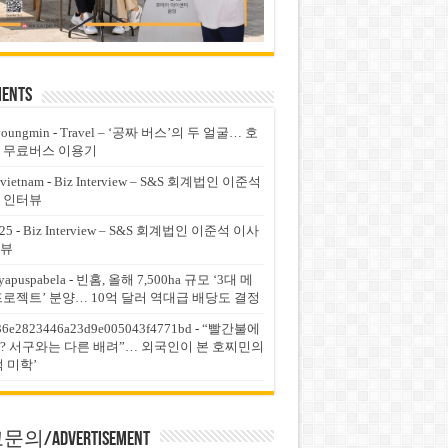
ents
youngmin
-
Travel – ‘공짜 버스’의 두 얼굴… 호
 무료버스 이용기
vietnam
-
Biz Interview – S&S 회계법인 이준석
 인터뷰
25
-
Biz Interview – S&S 회계법인 이준석 이사
뷰
yapuspabela
-
빈홈, 올해 7,500ha 규모 ‘3대 메
프로젝트’ 분양… 10억 달러 역대급 배당도 결정
36e2823446a23d9e005043f4771bd
-
“빨간불에
? 서구와는 다른 배려”… 외국인이 본 호찌민의
적 미학’
의/Advertisement