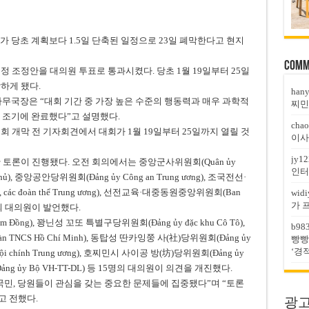
IV)가 당초 계획보다 1.5일 단축된 일정으로 23일 폐막한다고 현지
Comm
정 조정안을 대의원 투표로 통과시켰다. 당초 1월 19일부터 25일
하게 됐다.
han
원회 사무국장은 “대회 기간 중 가장 높은 수준의 행동력과 매우 과학적
찌민
 조기에 완료했다”고 설명했다.
chao
)는 대회 개막 전 기자회견에서 대회가 1월 19일부터 25일까지 열릴 것
이사
jy12
 토론이 진행됐다. 오전 회의에서는 중앙군사위원회(Quân ủy
인터
phủ), 중앙공안당위원회(Đảng ủy Công an Trung ương), 조국전선·
, các đoàn thể Trung ương), 선전교육·대중동원중앙위원회(Ban
widi
가 
등 15명의 대의원이 발언했다.
ồng), 꽝닌성 꼬또 특별구당위원회(Đảng ủy đặc khu Cô Tô),
b98
 TNCS Hồ Chí Minh), 동탑성 딴카잉쭝 사(社)당위원회(Đảng ủy
빵빵
‘경
Nội chính Trung ương), 호찌민시 사이공 방(坊)당위원회(Đảng ủy
ảng ủy Bộ VH-TT-DL) 등 15명의 대의원이 의견을 개진했다.
국민, 당원들이 관심을 갖는 중요한 문제들에 집중됐다”며 “토론
 전했다.
광고문