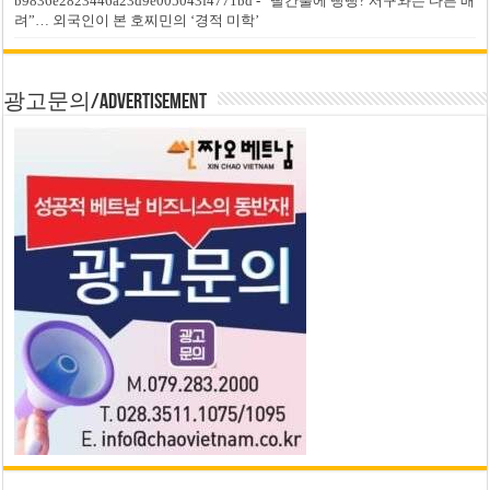
b9836e2823446a23d9e005043f4771bd
-
“빨간불에 빵빵? 서구와는 다른 배
려”… 외국인이 본 호찌민의 ‘경적 미학’
광고문의/Advertisement