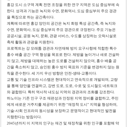
홍강 도시 소구역 계획 전면 조정을 위한 연구 지역은 도심 중심부에 속
한다. 성격과 기능은 녹지와 수면, 문화역사, 도심 중심부의 주요 경관
을 특징으로 하는 공간축이다.
계획에 따르면 홍강 양안의 공간은 녹지 회랑 특성 공간축, 즉 녹지와
수면, 문화역사, 도심 중심부의 주요 경관으로 규정된다. 주요 기능은
공공시설, 공원 녹지, 문화, 관광 서비스, 수도를 상징하는 오락시설로
축제 활동과 관광을 지원한다.
프로젝트는 강 모래톱 경관과 자연재해 방지 요구사항에 적합한 특수
홍수 배출 공간 구역 형성을 목표로 한다. 제방을 높이거나 새로 건설하
지 않고, 제방을 대체하는 높은 도로를 건설하지 않으며, 홍수 배출 공
간을 축소하지 않고, 승인된 홍수 방지 목표와 기준을 변경하지 않는 원
칙을 준수한다. 세 가지 우선 방향은 안전-생태-교통이다.
교통 및 기술 인프라 시스템은 현대적이고 연속적으로 개발되며, 교량
을 통해 양안을 연결하고, 강변 도로, 도로, 수로 및 도시철도 네트워크
와 결합된다. 특히 역사적 내도심 지역의 경관과의 조화를 강조한다.
하노이는 기존 인구 구조 재편성과 안정된 지역 정비를 결합하고, 주민
에게 새로운 거주지를 제공하기 위한 “재정착 도시” 지역을 형성하며,
기술-사회 인프라의 동시성을 보장하고 문명적이고 현대적인 발전을
지향한다는 방침이다.
2045년까지 이 지역의 인구는 재건 및 재정착을 위한 인구를 포함해 약