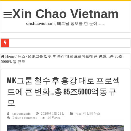
Xin Chao Vietnam
xinchaovietnam, 베트남 정보를 한 눈에……
오덕 목사, 32년 베트남 삶 담은 첫 디카시집 ‘한 컷의 서정’ 출간
Home
/
뉴스
/
MIK그룹 철수 후 홍강 대로 프로젝트에 큰 변화…총 85조
5000억동 규모
베트남 화학·플라스틱 기업 납세 상위 10곳 공개…절반은 국영기업
MWG 대표 “올해 이익 목표 9조2천억동, 2~3개월 조기 달성 자신”
MIK그룹 철수 후 홍강 대로 프로젝
FIFA 인판티노 회장, 유럽 축구계·북미 정치권 불신임 압박 직면
트에 큰 변화…총 85조5000억동 규
미화원 쪽방 휴게실 논란…허리도 못 펴는 열악한 환경
모
호찌민시, 올해 국경절 연휴 5일 연속 휴무 확정… 8월 29일~9월 2일
우크라이나 전황 1,623일: 키이우, 탄도미사일 요격 실패…드론, 모스크바 집
hanyoungmin
2026년 1월 21일
뉴스
,
데일리 뉴스
Leave a comment
14 Views
호찌민 Đá Đỏ 수로 정비 사업, 2026년 말 완공 목표