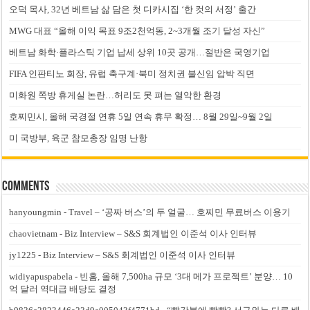
오덕 목사, 32년 베트남 삶 담은 첫 디카시집 ‘한 컷의 서정’ 출간
MWG 대표 “올해 이익 목표 9조2천억동, 2~3개월 조기 달성 자신”
베트남 화학·플라스틱 기업 납세 상위 10곳 공개…절반은 국영기업
FIFA 인판티노 회장, 유럽 축구계·북미 정치권 불신임 압박 직면
미화원 쪽방 휴게실 논란…허리도 못 펴는 열악한 환경
호찌민시, 올해 국경절 연휴 5일 연속 휴무 확정… 8월 29일~9월 2일
미 국방부, 육군 참모총장 임명 난항
Comments
hanyoungmin
-
Travel – ‘공짜 버스’의 두 얼굴… 호찌민 무료버스 이용기
chaovietnam
-
Biz Interview – S&S 회계법인 이준석 이사 인터뷰
jy1225
-
Biz Interview – S&S 회계법인 이준석 이사 인터뷰
widiyapuspabela
-
빈홈, 올해 7,500ha 규모 ‘3대 메가 프로젝트’ 분양… 10
억 달러 역대급 배당도 결정