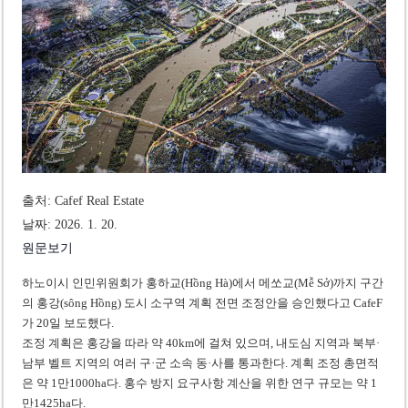
미 국방부, 육군 참모총장 임명 난항
조세심판원, 배우 유연석 30억 세금 불복 청구 기각
출처: Cafef Real Estate
날짜: 2026. 1. 20.
원문보기
하노이시 인민위원회가 홍하교(Hồng Hà)에서 메쏘교(Mễ Sở)까지 구간
의 홍강(sông Hồng) 도시 소구역 계획 전면 조정안을 승인했다고 CafeF
가 20일 보도했다.
조정 계획은 홍강을 따라 약 40km에 걸쳐 있으며, 내도심 지역과 북부·
남부 벨트 지역의 여러 구·군 소속 동·사를 통과한다. 계획 조정 총면적
은 약 1만1000ha다. 홍수 방지 요구사항 계산을 위한 연구 규모는 약 1
만1425ha다.