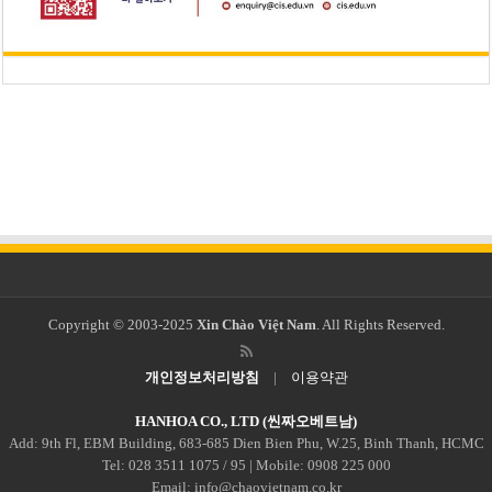
Copyright © 2003-2025
Xin Chào Việt Nam
. All Rights Reserved.
개인정보처리방침
|
이용약관
HANHOA CO., LTD (씬짜오베트남)
Add: 9th Fl, EBM Building, 683-685 Dien Bien Phu, W.25, Binh Thanh, HCMC
Tel: 028 3511 1075 / 95 | Mobile: 0908 225 000
Email: info@chaovietnam.co.kr