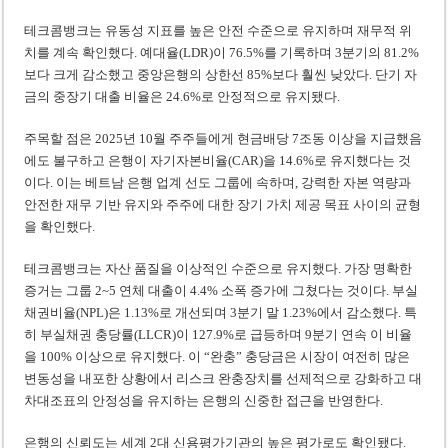
테크콤뱅크는 유동성 지표를 높은 안전 수준으로 유지하며 재무적 위
치를 계속 확인했다. 예대율(LDR)이 76.5%를 기록하며 3분기의 81.2%
보다 크게 감소했고 중앙은행의 상한선 85%보다 훨씬 낮았다. 단기 자
금의 중장기 대출 비율은 24.6%로 안정적으로 유지됐다.
주목할 점은 2025년 10월 주주들에게 현금배당 7조동 이상을 지급했음
에도 불구하고 은행이 자기자본비율(CAR)을 14.6%로 유지했다는 것
이다. 이는 베트남 은행 업계 선도 그룹에 속하며, 강력한 자본 역량과
안전한 재무 기반 유지와 주주에 대한 장기 가치 제공 목표 사이의 균형
을 확인했다.
테크콤뱅크는 자산 품질을 이상적인 수준으로 유지했다. 가장 명확한
증거는 그룹 2~5 연체 대출이 4.4% 소폭 증가에 그쳤다는 것이다. 부실
채권비율(NPL)은 1.13%로 개선되며 3분기 말 1.23%에서 감소했다. 특
히 부실채권 충당률(LLCR)이 127.9%로 급등하며 9분기 연속 이 비율
을 100% 이상으로 유지했다. 이 “완충” 충당금은 시장이 여전히 많은
변동성을 내포한 상황에서 리스크 완충장치를 선제적으로 강화하고 대
차대조표의 안정성을 유지하는 은행의 신중한 접근을 반영한다.
은행의 신뢰도는 세계 2대 신용평가기관의 높은 평가로도 확인됐다.