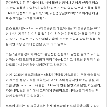
증가했다. 신용 증가율이 18.4%에 달한 상황에서 은행의 신중한 리스
크 관리 정책을 반영한다. 탁월한 리스크 관리 역량 덕분에 신용 비용을
0.6%로 안정적으로 유지했으며, 위험충당금(DPRR)으로 처리된 채권
회수 후에는 0.4%를 기록했다.
옌스 로트너(Jens Lottner) 테크콤뱅크 대표이사는 “테크콤뱅크는 2025
년 4분기 기록적인 이익을 달성하며 강력한 성장세로 한 해를 마무리했
다”며 “이 결과는 순이자수익의 가속화, 수수료 수익의 강력한 회복, 효
율적인 비용 관리에 힘입은 것”이라고 말했다.
그는 “글로벌 경제가 여전히 불안정한 상황에서 달성한 올해의 뛰어난
성과는 사업 모델의 견고함과 확장 가능성, 그리고 베트남 경제의 기반
강도를 다시 한번 확인시켜준다”고 강조했다.
이어 “2025년 테크콤뱅크는 생태계 전략을 가속화하며 은행 영역을 넘
어 새로운 성장 기회를 개척했다”며 “TCX의 성공적인 IPO 및 상장, 테
크콤생명(Techcom Life) 출범, TCGIns의 연중 운영으로 은행, 자산관리,
자본시장, 보험 분야에서 고객에게 종합적으로 서비스를 제공하는 역
량이 강화됐다”고 설명했다.
로트너 대표는 “테크콤뱅크는 현재 베트남의 선도적 금융그룹”이라며