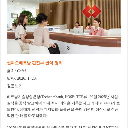
사우디·튀르키예·파키스탄, 메카 공동방위조약 체결…수니파 안보동맹 출범
우크라이나 ’40일 압박 작전’ 성과와 한계
씬짜오베트남 편집부 번역·정리
출처: Cafef
날짜: 2026. 1. 20.
원문보기
베트남기술상업은행(Techcombank, HOSE: TCB)이 20일 2025년 사업
실적을 공식 발표하며 역대 최대 이익을 기록했다고 카페F(CafeF)가 보
도했다. 생태계 전략과 디지털화 플랫폼을 통한 강력한 성장세로 성공
적인 한 해를 마무리했다.
2025년은 테크콤뱅크의 역사적 이정표가 된 해로, 세전이익(LNTT)이