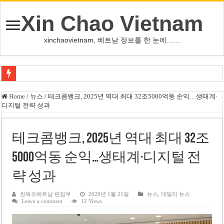
Xin Chao Vietnam
xinchaovietnam, 베트남 정보를 한 눈에……
사우디·튀르키예·파키스탄, 메카서 공동방위조약 체결
Home
/
뉴스
/
테크콤뱅크, 2025년 역대 최대 32조5000억동 순익…생태계·
디지털 전략 성과
오픈AI, 차세대 AI ‘아스트라’ 출시 연기…사이버공격 위험 우려
인천서 10대 아들, 말다툼 중 어머니 흉기 살해
테크콤뱅크, 2025년 역대 최대 32조
U-17 여자배구 대표팀, 세계선수권 대만 3-1 제압 2연승
5000억동 순익…생태계·디지털 전
글로벌 정유시설 차질 속 K-정유, 에너지 안보 핵심 자산으로 재부상
략 성과
美 법원, 리플렉팅 풀 훼손 용의자 공소기각…트럼프 ‘재고’ 촉구
태국 명문학교 총기난사…중학생, 교직원 등 최소 7명 살해
씬짜오베트남 편집부
2026년 1월 21일
뉴스
,
데일리 뉴스
Leave a comment
12 Views
카자흐스탄 거점 보이스피싱 조직원 4명 추가 구속