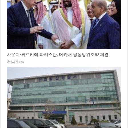
사우디·튀르키예·파키스탄, 메카서 공동방위조약 체결
4시간 ago