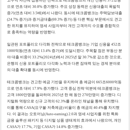
고수익 자산에 집중하는 전략으로 테크콤뱅크의 개인 신용이 372조동
으로 연초 대비 30.8% 증가했다. 주요 성장 동력은 신용대출의 폭발적
증가(연초 대비 3.5배)에서 나왔다. 동시에 테크콤뱅크는 주택담보대출
(24.7% 증가)과 증거금대출(69.3% 증가) 등 다른 핵심 부문에서도 견고
한 위치를 유지하며 영세 사업자부터 개인 고객까지 수요를 종합적으
로 충족하는 역량을 반영했다.
일관된 포트폴리오 다각화 전략으로 테크콤뱅크는 기업 신용을 452조
1000억동(연초 대비 13.4% 증가)에 도달시켰다. 주목할 점은 부동산 분
야 대출 비중이 33.2%(2024년)에서 2025년 말 30.7%로 감소한 것으로,
은행의 신용 포트폴리오 다각화 노력과 다른 잠재력 있는 경제 분야로
의 대출 확대를 동시에 반영한다.
테크콤뱅크는 견고한 예금 기반을 유지하며 총 예금이 665조6000억동
으로 연초 대비 17.9% 증가했다. 고객 중심 전략 덕분에 테크콤뱅크는
고객 1800만명을 돌파하며 2025년 한 해 동안 270만명이 증가했다. 디
지털화 역량으로 신규 고객의 62.3%를 온라인 채널을 통해 유치했다.
이를 통해 CASA(요구불·저축예금) 비율이 총 예금의 40.4%를 차지했
다. 이 결과는 오토어닝(Auto-earning) 2.0과 영세 사업자를 위한 특화
금융 솔루션 패키지 등 디지털 상품 생태계의 효과에서 나왔으며, 개인
CASA가 17.7%, 기업 CASA가 14.8% 증가했다.