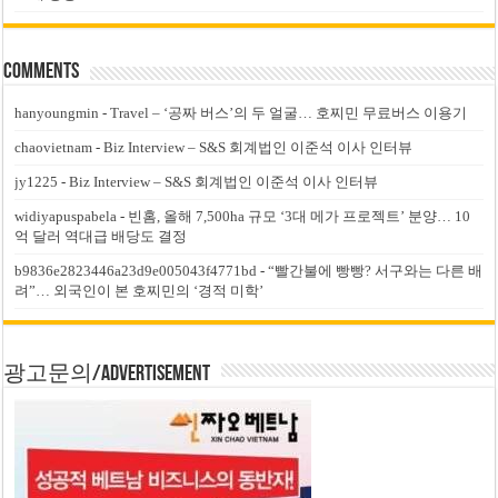
Comments
hanyoungmin
-
Travel – ‘공짜 버스’의 두 얼굴… 호찌민 무료버스 이용기
chaovietnam
-
Biz Interview – S&S 회계법인 이준석 이사 인터뷰
jy1225
-
Biz Interview – S&S 회계법인 이준석 이사 인터뷰
widiyapuspabela
-
빈홈, 올해 7,500ha 규모 ‘3대 메가 프로젝트’ 분양… 10
억 달러 역대급 배당도 결정
b9836e2823446a23d9e005043f4771bd
-
“빨간불에 빵빵? 서구와는 다른 배
려”… 외국인이 본 호찌민의 ‘경적 미학’
광고문의/Advertisement