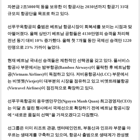
자본금 2조5000억 동을 보유한 이 항공사는 2030년까지 항공기 31대
규모의 항공단을 목표로 하고 있다.
선푸꾸옥항공의 출범은 베트남 항공시장이 회복세를 보이는 시점과 맞
아떨어졌다. 올해 상반기 베트남 공항들은 4130만명의 승객을 처리해
전년 동기 대비 10% 증가했다. 올해 첫 7개월 동안 국제선 승객만 1220
만명으로 23% 가까이 늘었다.
현재 베트남 국내선 승객들은 제한적인 선택권을 갖고 있다. 풀서비스
항공사 부문에서는 밤부항공(Bamboo Airways)이 몰락한 후 베트남항
공(Vietnam Airlines)이 독점하고 있다. 저비용항공사(LCC) 부문에서
는 비엣젯(Vietjet)이 대부분의 시장을 점유하고 있고 비엣트래블항공
(Vietravel Airlines)이 점진적으로 확장하고 있다.
선푸꾸옥항공의 응우옌만꾸안(Nguyen Manh Quan) 최고경영자(CEO)
는 이달 초 열린 행사에서 국제선으로 확장하기 전에 베트남 항공시장
에 “새로운 품질의 선택”을 가져오겠다고 다짐했다.
선그룹은 이미 리조트 관광, 엔터테인먼트, 부동산과 인프라 부문을 아
우르는 생태계를 구축하고 있으며, 항공사 출범으로 생태계가 완성됐