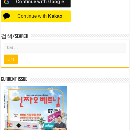
Continue with
Google
Continue with
Kakao
검색/Search
Current Issue