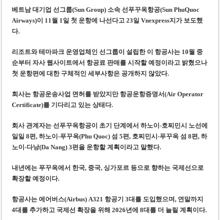
베트남, 8월부터 토지·측량 처벌 강화… 기획사 코뮌 위원장 과태료 상한 50배
베트남 대기업 선그룹(Sun Group) 소속 선푸꾸옥항공(Sun PhuQuoc
호찌민시, 약 6,500㎡ 토지 용도변경 승인…리조트 개발 추진
Airways)이 11월 1일 첫 운항에 나선다고 23일 Vnexpress지가 보도했
다.
리조트와 테마파크 운영업체인 선그룹이 설립한 이 항공사는 10월 중
순부터 자사 웹사이트에서 항공료 판매를 시작할 예정이라고 밝혔으나
첫 운항편에 대한 구체적인 세부사항은 공개하지 않았다.
회사는 항공운송사업 면허를 받았지만 항공운항증명서(Air Operator
Certificate)를 기다리고 있는 상태다.
회사 관계자는 선푸꾸옥항공이 초기 단계에서 하노이-호찌민시 노선에
일일 8편, 하노이-푸꾸옥(Phu Quoc) 섬 5편, 호찌민시-푸꾸옥 섬 8편, 하
노이-다낭(Da Nang) 3편을 운항할 계획이라고 말했다.
내년에는 푸꾸옥에서 한국, 중국, 싱가포르 등으로 향하는 국제선으로
확장할 예정이다.
항공사는 에어버스(Airbus) A321 항공기 3대를 도입했으며, 연말까지
4대를 추가하고 국제선 확장을 위해 2026년에 8대를 더 늘릴 계획이다.