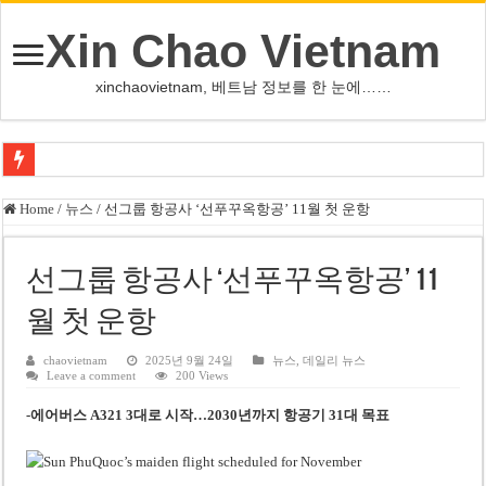
Xin Chao Vietnam
xinchaovietnam, 베트남 정보를 한 눈에……
하노이-하이퐁 고속도로 차량 투석 용의자 신원 확인
Home
/
뉴스
/
선그룹 항공사 ‘선푸꾸옥항공’ 11월 첫 운항
베트남 증시 업그레이드, 수십억 달러 유입 전망…수혜주는
베트남주식 VN지수 1,800선 돌파 기대…증권사, 유망 종목 제시
선그룹 항공사 ‘선푸꾸옥항공’ 11
하노이 쌍둥이 타워 99층 부지 현장…세계 최고층 빌딩 추진
월 첫 운항
하노이 부동산 시장, 아파트 선호도 급부상…토지·단독주택 주춤
chaovietnam
2025년 9월 24일
뉴스
,
데일리 뉴스
Leave a comment
200 Views
베트남주식 SST, 2025년 현금 배당 80% 결정…과거 최대 350% 지급 이력
-에어버스 A321 3대로 시작…2030년까지 항공기 31대 목표
베트남 전자비자 사기 웹사이트 주의…외국인 여행자 피해 경보
호주 젯스타, 내년부터 기내 수납칸 이용 유료화