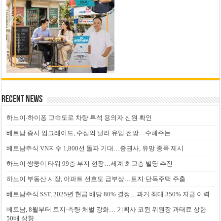
Recent News
하노이-하이퐁 고속도로 차량 투석 용의자 신원 확인
베트남 증시 업그레이드, 수십억 달러 유입 전망…수혜주는
베트남주식 VN지수 1,800선 돌파 기대…증권사, 유망 종목 제시
하노이 쌍둥이 타워 99층 부지 현장…세계 최고층 빌딩 추진
하노이 부동산 시장, 아파트 선호도 급부상…토지·단독주택 주춤
베트남주식 SST, 2025년 현금 배당 80% 결정…과거 최대 350% 지급 이력
베트남, 8월부터 토지·측량 처벌 강화… 기획사 코뮌 위원장 과태료 상한
50배 상향