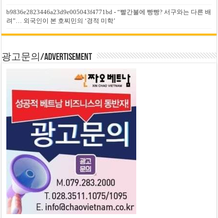
b9836e2823446a23d9e005043f4771bd
-
“빨간불에 빵빵? 서구와는 다른 배
려”… 외국인이 본 호찌민의 ‘경적 미학’
광고문의/Advertisement