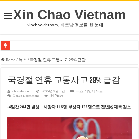
Xin Chao Vietnam
xinchaovietnam, 베트남 정보를 한 눈에……
오덕 목사, 32년 베트남 삶 담은 첫 디카시집 ‘한 컷의 서정’ 출간
Home
/
뉴스
/
국경절 연휴 교통사고 29% 급감
베트남 화학·플라스틱 기업 납세 상위 10곳 공개…절반은 국영기업
MWG 대표 “올해 이익 목표 9조2천억동, 2~3개월 조기 달성 자신”
국경절 연휴 교통사고 29% 급감
FIFA 인판티노 회장, 유럽 축구계·북미 정치권 불신임 압박 직면
chaovietnam
2025년 9월 5일
뉴스
,
데일리 뉴스
Leave a comment
84 Views
미화원 쪽방 휴게실 논란…허리도 못 펴는 열악한 환경
-4일간 204건 발생…사망자 116명·부상자 128명으로 전년比 대폭 감소
호찌민시, 올해 국경절 연휴 5일 연속 휴무 확정… 8월 29일~9월 2일
우크라이나 전황 1,623일: 키이우, 탄도미사일 요격 실패…드론, 모스크바 집
호찌민 Đá Đỏ 수로 정비 사업, 2026년 말 완공 목표