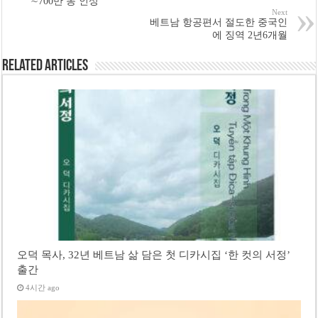
∼700만 동 인상
Next
베트남 항공편서 절도한 중국인
에 징역 2년6개월
Related Articles
오덕 목사, 32년 베트남 삶 담은 첫 디카시집 ‘한 컷의 서정’
출간
4시간 ago