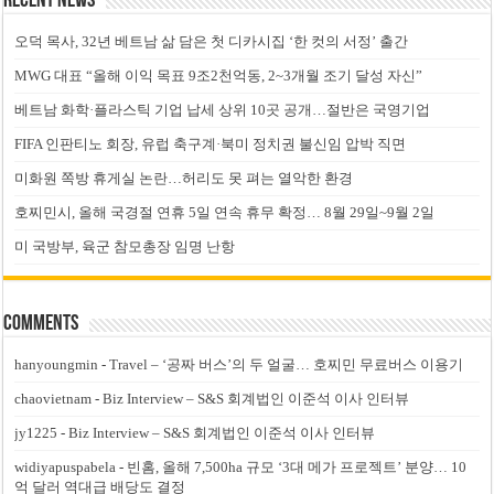
Recent News
오덕 목사, 32년 베트남 삶 담은 첫 디카시집 ‘한 컷의 서정’ 출간
MWG 대표 “올해 이익 목표 9조2천억동, 2~3개월 조기 달성 자신”
베트남 화학·플라스틱 기업 납세 상위 10곳 공개…절반은 국영기업
FIFA 인판티노 회장, 유럽 축구계·북미 정치권 불신임 압박 직면
미화원 쪽방 휴게실 논란…허리도 못 펴는 열악한 환경
호찌민시, 올해 국경절 연휴 5일 연속 휴무 확정… 8월 29일~9월 2일
미 국방부, 육군 참모총장 임명 난항
Comments
hanyoungmin
-
Travel – ‘공짜 버스’의 두 얼굴… 호찌민 무료버스 이용기
chaovietnam
-
Biz Interview – S&S 회계법인 이준석 이사 인터뷰
jy1225
-
Biz Interview – S&S 회계법인 이준석 이사 인터뷰
widiyapuspabela
-
빈홈, 올해 7,500ha 규모 ‘3대 메가 프로젝트’ 분양… 10
억 달러 역대급 배당도 결정